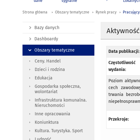
dane
sygnalne
Lokalnyc
Strona główna
Obszary tematyczne
Rynek pracy
Pracujący
Bazy danych
Aktywność 
Dashboardy
Obszary tematyczne
Data publikacji:
Ceny. Handel
Częstotliwość
wydania:
Dzieci i rodzina
Edukacja
Poziom aktywno
Gospodarka społeczna,
cech zawodowyc
wolontariat
trwania bezrob
Infrastruktura komunalna.
niepełnosprawny
Nieruchomości
Inne opracowania
Przekroje:
Koniunktura
Kultura. Turystyka. Sport
Ludność