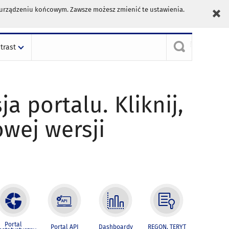
m urządzeniu końcowym. Zawsze możesz zmienić te ustawienia.
trast
ja portalu. Kliknij,
owej wersji
Portal
Portal API
Dashboardy
REGON, TERYT