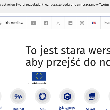
any ustawień Twojej przeglądarki oznacza, że będą one umieszczane w Twoi
Kon
Dla mediów
To jest stara wers
aby przejść do n
ch
Dziedzinowe
TranStat
SDG
STRATEG