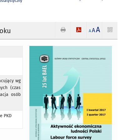
statystyczny
A
roku
A
A
acujący wg
nych (czas
uacja osób
je PKD