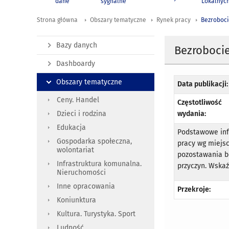
dane
sygnalne
Lokalnyc
Strona główna
Obszary tematyczne
Rynek pracy
Bezroboci
Bazy danych
Bezrobocie
Dashboardy
Obszary tematyczne
Data publikacji:
Ceny. Handel
Częstotliwość
wydania:
Dzieci i rodzina
Edukacja
Podstawowe info
Gospodarka społeczna,
pracy wg miejs
wolontariat
pozostawania b
Infrastruktura komunalna.
przyczyn. Wskaź
Nieruchomości
Inne opracowania
Przekroje:
Koniunktura
Kultura. Turystyka. Sport
Ludność