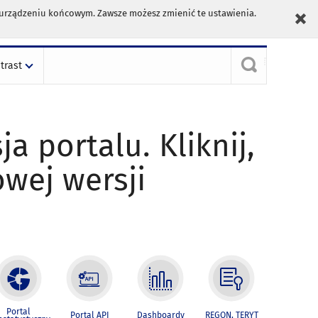
m urządzeniu końcowym. Zawsze możesz zmienić te ustawienia.
trast
ja portalu. Kliknij,
owej wersji
Portal
Portal API
Dashboardy
REGON, TERYT