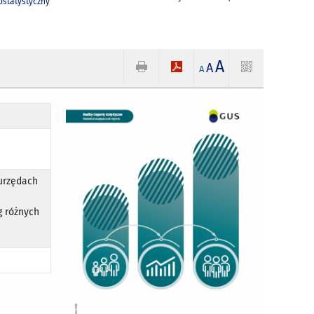
statystyczny
A
A
A
 urzędach
g różnych