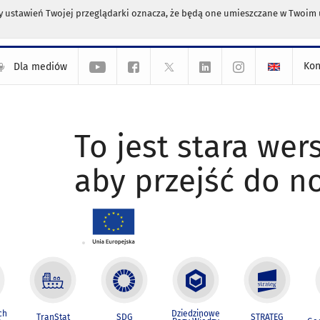
any ustawień Twojej przeglądarki oznacza, że będą one umieszczane w Twoi
Kon
Dla mediów
To jest stara wers
aby przejść do n
ch
Dziedzinowe
TranStat
SDG
STRATEG