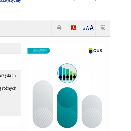
statystyczny
A
A
A
 urzędach
g różnych