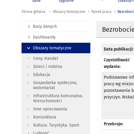
dane
sygnalne
Lokalnyc
Strona główna
Obszary tematyczne
Rynek pracy
Bezroboci
Bazy danych
Bezrobocie
Dashboardy
Obszary tematyczne
Data publikacji:
Ceny. Handel
Częstotliwość
wydania:
Dzieci i rodzina
Edukacja
Podstawowe info
Gospodarka społeczna,
pracy wg miejs
wolontariat
pozostawania b
Infrastruktura komunalna.
przyczyn. Wskaź
Nieruchomości
Inne opracowania
Koniunktura
Przekroje:
Kultura. Turystyka. Sport
Ludność