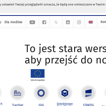
any ustawień Twojej przeglądarki oznacza, że będą one umieszczane w Twoi
Kon
Dla mediów
To jest stara wers
aby przejść do n
ch
Dziedzinowe
TranStat
SDG
STRATEG