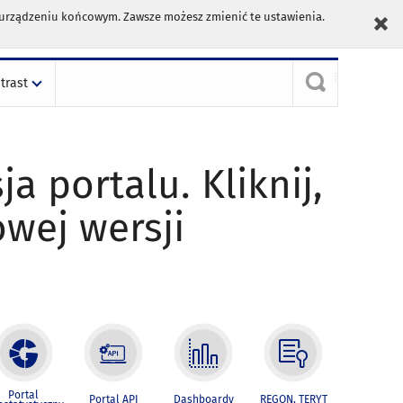
m urządzeniu końcowym. Zawsze możesz zmienić te ustawienia.
trast
ja portalu. Kliknij,
owej wersji
Portal
Portal API
Dashboardy
REGON, TERYT