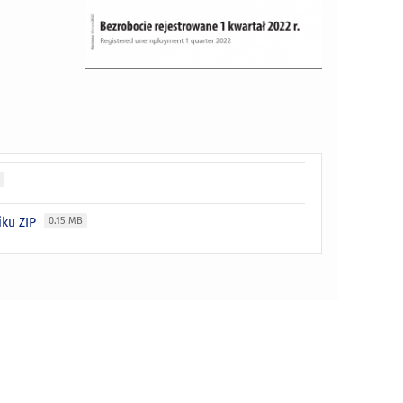
B
iku ZIP
0.15 MB