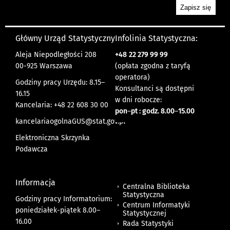
Główny Urząd Statystyczny
Infolinia Statystyczna:
Aleja Niepodległości 208
+48
22 279 99 99
00-925 Warszawa
(opłata zgodna z taryfą
operatora)
Godziny pracy Urzędu: 8.15–
Konsultanci są dostępni
16.15
w dni robocze:
Kancelaria: +48 22 608 30 00
pon
–
pt : godz. 8.00
–
15.00
kancelariaogolnaGUS@stat.gov.pl
Elektroniczna Skrzynka
Podawcza
Informacja
Centralna Biblioteka
Statystyczna
Godziny pracy Informatorium:
Centrum Informatyki
poniedziałek-piątek 8.00
–
Statystycznej
16.00
Rada Statystyki