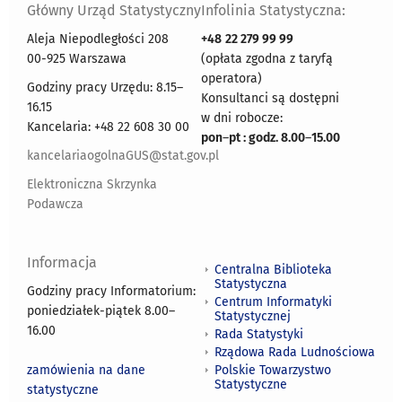
Główny Urząd Statystyczny
Infolinia Statystyczna:
Aleja Niepodległości 208
+48
22 279 99 99
00-925 Warszawa
(opłata zgodna z taryfą
operatora)
Godziny pracy Urzędu: 8.15–
Konsultanci są dostępni
16.15
w dni robocze:
Kancelaria: +48 22 608 30 00
pon
–
pt : godz. 8.00
–
15.00
kancelariaogolnaGUS@stat.gov.pl
Elektroniczna Skrzynka
Podawcza
Informacja
Centralna Biblioteka
Statystyczna
Godziny pracy Informatorium:
Centrum Informatyki
poniedziałek-piątek 8.00
–
Statystycznej
16.00
Rada Statystyki
Rządowa Rada Ludnościowa
zamówienia na dane
Polskie Towarzystwo
Statystyczne
statystyczne