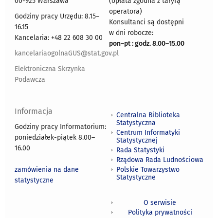
00-925 Warszawa
(opłata zgodna z taryfą
operatora)
Godziny pracy Urzędu: 8.15–
Konsultanci są dostępni
16.15
w dni robocze:
Kancelaria: +48 22 608 30 00
pon
–
pt : godz. 8.00
–
15.00
kancelariaogolnaGUS@stat.gov.pl
Elektroniczna Skrzynka
Podawcza
Informacja
Centralna Biblioteka
Statystyczna
Godziny pracy Informatorium:
Centrum Informatyki
poniedziałek-piątek 8.00
–
Statystycznej
16.00
Rada Statystyki
Rządowa Rada Ludnościowa
zamówienia na dane
Polskie Towarzystwo
Statystyczne
statystyczne
O serwisie
Polityka prywatności