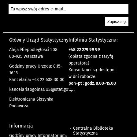
Główny Urząd Statystyczny
Infolinia Statystyczna:
Aleja Niepodległości 208
+48
22 279 99 99
00-925 Warszawa
(opłata zgodna z taryfą
operatora)
Godziny pracy Urzędu: 8.15–
Konsultanci są dostępni
16.15
w dni robocze:
Kancelaria: +48 22 608 30 00
pon
–
pt : godz. 8.00
–
15.00
kancelariaogolnaGUS@stat.gov.pl
Elektroniczna Skrzynka
Podawcza
Informacja
Centralna Biblioteka
Statystyczna
Godziny pracy Informatorium: