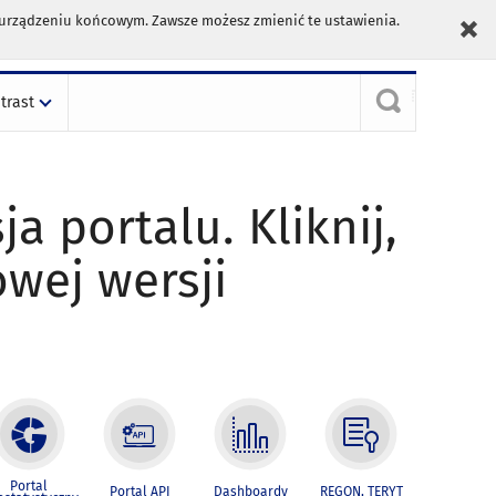
m urządzeniu końcowym. Zawsze możesz zmienić te ustawienia.
trast
ja portalu. Kliknij,
owej wersji
Portal
Portal API
Dashboardy
REGON, TERYT