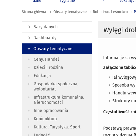
dane
sygnalne
Lokalnyc
Strona główna
Obszary tematyczne
Rolnictwo. Leśnictwo
P
Bazy danych
Wylęgi dro
Dashboardy
Obszary tematyczne
Informacje są w
Ceny. Handel
Załączone tablic
Dzieci i rodzina
Edukacja
Jaj wylęgow
Gospodarka społeczna,
Sposobu wyk
wolontariat
Handlu wewn
Infrastruktura komunalna.
Struktury i
Nieruchomości
Inne opracowania
Częstotliwość zb
Koniunktura
Kultura. Turystyka. Sport
Podstawą prawn
rozporządzenia R
Ludność