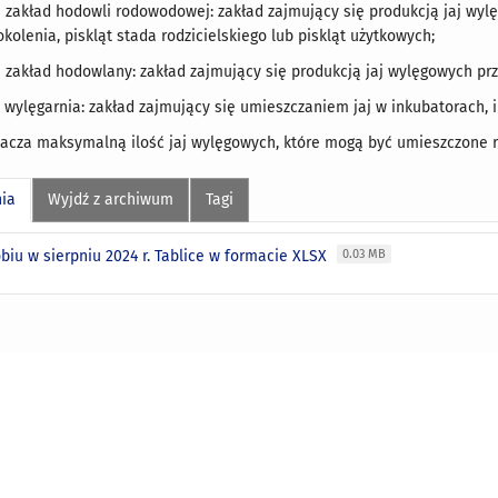
) zakład hodowli rodowodowej: zakład zajmujący się produkcją jaj wyl
okolenia, piskląt stada rodzicielskiego lub piskląt użytkowych;
) zakład hodowlany: zakład zajmujący się produkcją jaj wylęgowych pr
) wylęgarnia: zakład zajmujący się umieszczaniem jaj w inkubatorach, 
nacza maksymalną ilość jaj wylęgowych, które mogą być umieszczone r
nia
Wyjdź z archiwum
Tagi
biu w sierpniu 2024 r. Tablice w formacie XLSX
0.03 MB