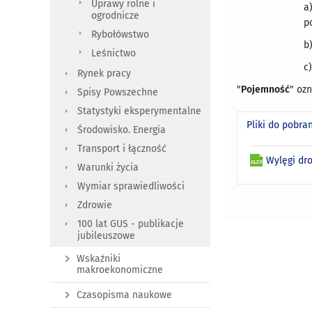
Uprawy rolne i
a
ogrodnicze
p
Rybołówstwo
b
Leśnictwo
c
Rynek pracy
"
Pojemność
" oz
Spisy Powszechne
Statystyki eksperymentalne
Pliki do pobra
Środowisko. Energia
Transport i łączność
Wylęgi dro
Warunki życia
Wymiar sprawiedliwości
Zdrowie
100 lat GUS - publikacje
jubileuszowe
Wskaźniki
makroekonomiczne
Czasopisma naukowe