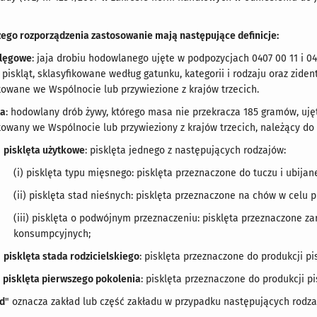
zego rozporządzenia zastosowanie mają następujące definicje:
ylęgowe
: jaja drobiu hodowlanego ujęte w podpozycjach 0407 00 11 i 0
 piskląt, sklasyfikowane według gatunku, kategorii i rodzaju oraz zid
owane we Wspólnocie lub przywiezione z krajów trzecich.
ta
: hodowlany drób żywy, którego masa nie przekracza 185 gramów, ujęt
wany we Wspólnocie lub przywieziony z krajów trzecich, należący do 
)
pisklęta użytkowe
: pisklęta jednego z następujących rodzajów:
(i) pisklęta typu mięsnego: pisklęta przeznaczone do tuczu i ubijan
(ii) pisklęta stad nieśnych: pisklęta przeznaczone na chów w celu 
(iii) pisklęta o podwójnym przeznaczeniu: pisklęta przeznaczone zar
konsumpcyjnych;
)
pisklęta stada rodzicielskiego
: pisklęta przeznaczone do produkcji pi
)
pisklęta pierwszego pokolenia
: pisklęta przeznaczone do produkcji p
d
" oznacza zakład lub część zakładu w przypadku następujących rodzaj