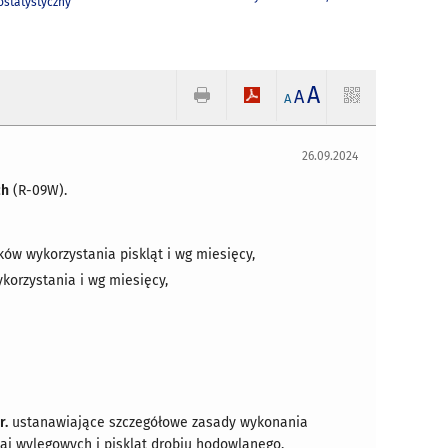
statystyczny
A
A
A
26.09.2024
ch
(R-09W).
ów wykorzystania piskląt i wg miesięcy,
korzystania i wg miesięcy,
r.
ustanawiające szczegółowe zasady wykonania
aj wylęgowych i piskląt drobiu hodowlanego.