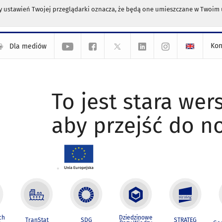
any ustawień Twojej przeglądarki oznacza, że będą one umieszczane w Twoi
Kon
Dla mediów
To jest stara wers
aby przejść do n
ch
Dziedzinowe
TranStat
SDG
STRATEG