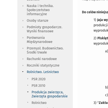
Nauka i technika.
Społeczeństwo
Do celów niniejs
informacyjne
1)
Jaja w
Osoby starsze
produkcji
Podmioty gospodarcze.
wyproduk
Wyniki finansowe
Porównania
2)
Pisklę
Międzynarodowe
wyproduko
Przemysł. Budownictwo.
a
Środki trwałe
Rachunki narodowe
Roczniki statystyczne
Rolnictwo. Leśnictwo
PSR 2020
PSR 2010
b
Produkcja zwierzęca,
c
Zwierzęta gospodarskie
3) "
Zakła
Rolnictwo