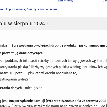
h
Bazy Wiedzy
Geo
rodukcja zwierzęca, Zwierzęta gospodarskie
biu w sierpniu 2024 r.
ynikiem
Sprawozdania o wylęgach drobiu i produkcji jaj konsumpcyjny
e prezentują dane dotyczące:
ych poddanych inkubacji /Liczby nałożonych jaj wylęgowych wg kierunk
orzystania piskląt/ liczby wylężonych piskląt według kierunków ich wy
ątrz UE i poza UE pisklętami drobiu hodowlanego,
 użytkowania wylęgarni
ierania danych
- miesięczne​
ą jest
Rozporządzenie Komisji (WE) NR 617/2008 z dnia 27 czerwca 2008 
ady (WE) nr 1234/2007 w zakresie norm handlowych w odniesieniu do j