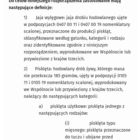
Do celów niniejszego rozporządzenia zastosowanie mają
następujące definicje:
1) Jaja wylęgowe: jaja drobiu hodowlanego ujęte
w podpozycjach 0407 00 11 i 0407 00 19 nomenklatury
scalonej, przeznaczone do produkcji piskląt,
sklasyfikowane według gatunku, kategorii i rodzaju
oraz zidentyfikowane zgodnie z niniejszym
rozporządzeniem, wyprodukowane we Wspólnocie lub
przywiezione z krajów trzecich.
2) Pisklęta: hodowlany drób żywy, którego masa
nie przekracza 185 gramów, ujęty w podpozycji 0105
11 i 0105 19 nomenklatury scalonej, wyprodukowany
we Wspólnocie lub przywieziony z krajów trzecich,
należący do następujących kategorii:
a) pisklęta użytkowe: pisklęta jednego z
następujących rodzajów:
(i) pisklęta typu
mięsnego: pisklęta przeznaczone
do tuczu i ubijane przed