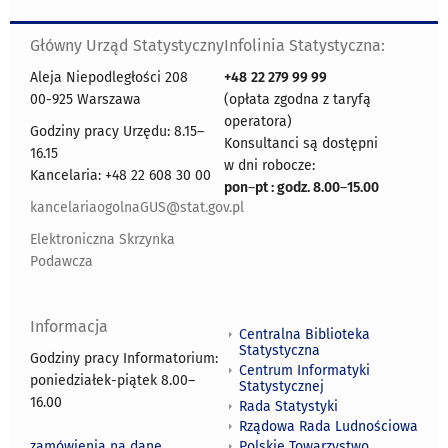
Główny Urząd Statystyczny
Infolinia Statystyczna:
Aleja Niepodległości 208
+48
22 279 99 99
00-925 Warszawa
(opłata zgodna z taryfą
operatora)
Godziny pracy Urzędu: 8.15–
Konsultanci są dostępni
16.15
w dni robocze:
Kancelaria: +48 22 608 30 00
pon
–
pt : godz. 8.00
–
15.00
kancelariaogolnaGUS@stat.gov.pl
Elektroniczna Skrzynka
Podawcza
Informacja
Centralna Biblioteka
Statystyczna
Godziny pracy Informatorium:
Centrum Informatyki
poniedziałek-piątek 8.00
–
Statystycznej
16.00
Rada Statystyki
Rządowa Rada Ludnościowa
zamówienia na dane
Polskie Towarzystwo