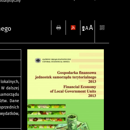
statystyczny
A
nego
A
A
okalnych,
 W dalszej
samorządu
dztw. Dane
oprzednich
 wydatków,