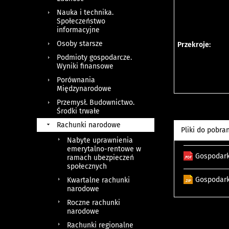
Nauka i technika.
Społeczeństwo
informacyjne
Osoby starsze
Przekroje:
Podmioty gospodarcze.
Wyniki finansowe
Porównania
Międzynarodowe
Przemysł. Budownictwo.
Środki trwałe
Rachunki narodowe
Pliki do pobra
Nabyte uprawnienia
emerytalno-rentowe w
Gospodark
ramach ubezpieczeń
społecznych
Gospodark
Kwartalne rachunki
narodowe
Roczne rachunki
narodowe
Rachunki regionalne