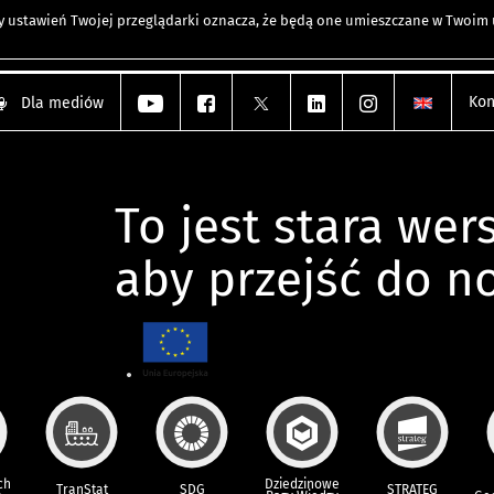
any ustawień Twojej przeglądarki oznacza, że będą one umieszczane w Twoi
Kon
Dla mediów
To jest stara wers
aby przejść do n
ch
Dziedzinowe
TranStat
SDG
STRATEG