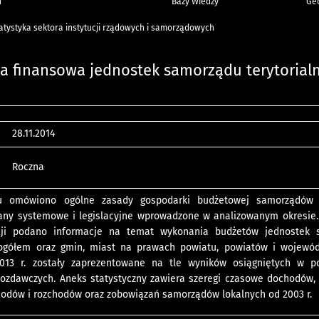
h
Bazy Wiedzy
Geo
atystyka sektora instytucji rządowych i samorządowych
a finansowa jednostek samorządu terytorial
28.11.2014
Roczna
 omówiono ogólne zasady gospodarki budżetowej samorządów l
any systemowe i legislacyjne wprowadzone w analizowanym okresie.
acji podano informacje na temat wykonania budżetów jednostek 
 ogółem oraz gmin, miast na prawach powiatu, powiatów i wojewó
013 r. zostały zaprezentowane na tle wyników osiągniętych w p
ozdawczych. Aneks statystyczny zawiera szeregi czasowe dochodów,
hodów i rozchodów oraz zobowiązań samorządów lokalnych od 2003 r.