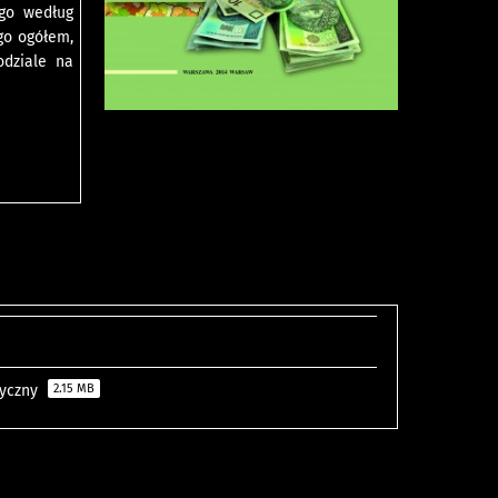
ego według
ego ogółem,
dziale na
tyczny
2.15 MB