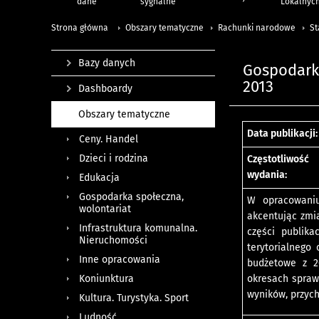
dane
sygnalne
Lokalnyc
Strona główna
Obszary tematyczne
Rachunki narodowe
St
Bazy danych
Gospodark
2013
Dashboardy
Obszary tematyczne
Data publikacji:
Ceny. Handel
Dzieci i rodzina
Częstotliwość
wydania:
Edukacja
Gospodarka społeczna,
W opracowaniu
wolontariat
akcentując zmi
Infrastruktura komunalna.
części publik
Nieruchomości
terytorialnego
Inne opracowania
budżetowe z 2
okresach spraw
Koniunktura
wyników, przyc
Kultura. Turystyka. Sport
Ludność