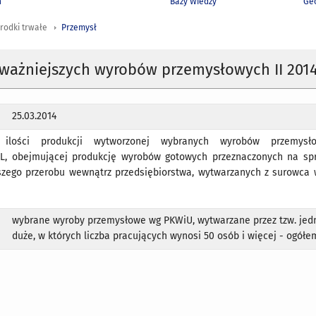
h
Bazy Wiedzy
Geo
rodki trwałe
Przemysł
ważniejszych wyrobów przemysłowych II 2014 
25.03.2014
 ilości produkcji wytworzonej wybranych wyrobów przemys
, obejmującej produkcję wyrobów gotowych przeznaczonych na spr
szego przerobu wewnątrz przedsiębiorstwa, wytwarzanych z surowca 
wybrane wyroby przemysłowe wg PKWiU, wytwarzane przez tzw. jed
duże, w których liczba pracujących wynosi 50 osób i więcej - ogółe