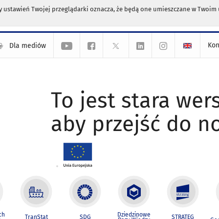
any ustawień Twojej przeglądarki oznacza, że będą one umieszczane w Twoi
Kon
Dla mediów
To jest stara wers
aby przejść do n
ch
Dziedzinowe
TranStat
SDG
STRATEG