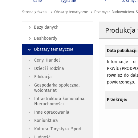
dane
sygnalne
Lokalnyc
Strona główna
Obszary tematyczne
Przemysł. Budownictwo. Ś
Bazy danych
Produkcja 
Dashboardy
Obszary tematyczne
Data publikacji:
Ceny. Handel
Informacje o
PKWiU/PRODPOL
Dzieci i rodzina
również do dal
Edukacja
powierzonego.
Gospodarka społeczna,
wolontariat
Infrastruktura komunalna.
Przekroje:
Nieruchomości
Inne opracowania
Koniunktura
Kultura. Turystyka. Sport
Ludność