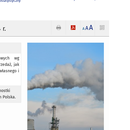
statystyczny
A
r.
A
A
łowych wg
zedaż, jak
własnego i
nostki
m Polska.