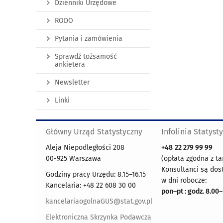
Dzienniki Urzędowe
RODO
Pytania i zamówienia
Sprawdź tożsamość
ankietera
Newsletter
Linki
Główny Urząd Statystyczny
Infolinia Statyst
Aleja Niepodległości 208
+48
22 279 99 99
00-925 Warszawa
(opłata zgodna z ta
Konsultanci są dos
Godziny pracy Urzędu: 8.15–16.15
w dni robocze:
Kancelaria: +48 22 608 30 00
pon
–
pt : godz. 8.00
–
kancelariaogolnaGUS@stat.gov.pl
Elektroniczna Skrzynka Podawcza