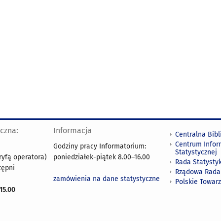
yczna:
Informacja
Centralna Bibl
Centrum Infor
Godziny pracy Informatorium:
Statystycznej
ryfą operatora)
poniedziałek-piątek 8.00
–
16.00
Rada Statystyk
tępni
Rządowa Rada
zamówienia na dane statystyczne
Polskie Towar
15.00