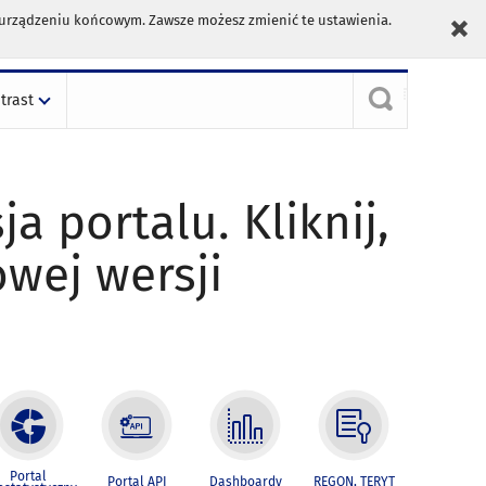
m urządzeniu końcowym. Zawsze możesz zmienić te ustawienia.
trast
ja portalu. Kliknij,
owej wersji
Portal
Portal API
Dashboardy
REGON, TERYT