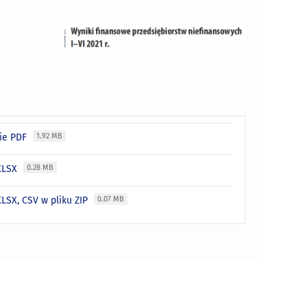
cie PDF
1.92 MB
 XLSX
0.28 MB
XLSX, CSV w pliku ZIP
0.07 MB