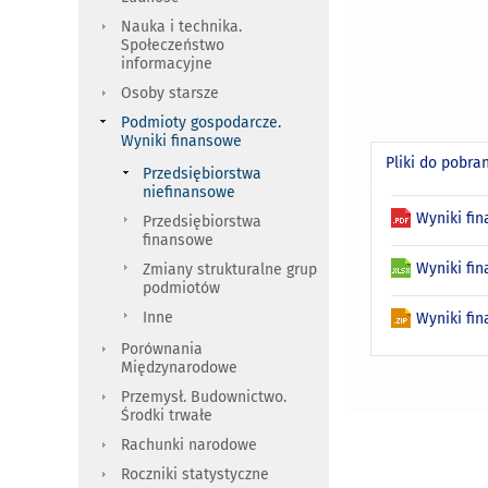
Nauka i technika.
Społeczeństwo
informacyjne
Osoby starsze
Podmioty gospodarcze.
Wyniki finansowe
Pliki do pobra
Przedsiębiorstwa
niefinansowe
Wyniki fi
Przedsiębiorstwa
finansowe
Wyniki fi
Zmiany strukturalne grup
podmiotów
Inne
Wyniki fin
Porównania
Międzynarodowe
Przemysł. Budownictwo.
Środki trwałe
Rachunki narodowe
Roczniki statystyczne