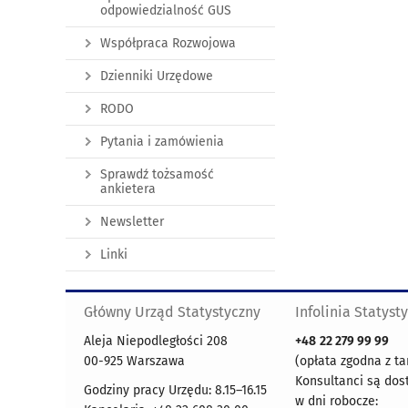
odpowiedzialność GUS
Współpraca Rozwojowa
Dzienniki Urzędowe
RODO
Pytania i zamówienia
Sprawdź tożsamość
ankietera
Newsletter
Linki
Główny Urząd Statystyczny
Infolinia Statyst
Aleja Niepodległości 208
+48
22 279 99 99
00-925 Warszawa
(opłata zgodna z ta
Konsultanci są dos
Godziny pracy Urzędu: 8.15–16.15
w dni robocze: