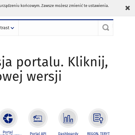
m urządzeniu końcowym. Zawsze możesz zmienić te ustawienia.
trast
ja portalu. Kliknij,
owej wersji
Portal
Portal API
Dashboardy
REGON, TERYT