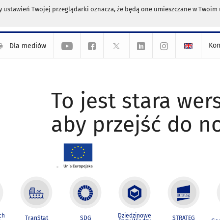
any ustawień Twojej przeglądarki oznacza, że będą one umieszczane w Twoi
Kon
Dla mediów
To jest stara wers
aby przejść do n
ch
Dziedzinowe
TranStat
SDG
STRATEG