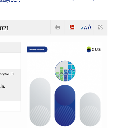
statystyczny
A
2021
A
A
asywach
in.