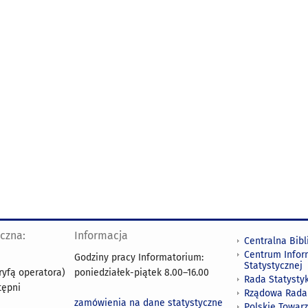
yczna:
Informacja
Centralna Bibl
Centrum Infor
Godziny pracy Informatorium:
Statystycznej
ryfą operatora)
poniedziałek-piątek 8.00
–
16.00
Rada Statystyk
tępni
Rządowa Rada
zamówienia na dane statystyczne
Polskie Towar