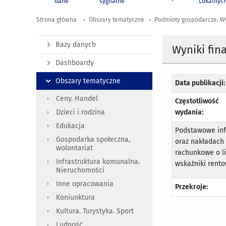
dane
sygnalne
Lokalnyc
Strona główna
Obszary tematyczne
Podmioty gospodarcze. W
Bazy danych
Wyniki fin
Dashboardy
Obszary tematyczne
Data publikacji:
Ceny. Handel
Częstotliwość
wydania:
Dzieci i rodzina
Edukacja
Podstawowe inf
Gospodarka społeczna,
oraz nakładach
wolontariat
rachunkowe o li
Infrastruktura komunalna.
wskaźniki rento
Nieruchomości
Inne opracowania
Przekroje:
Koniunktura
Kultura. Turystyka. Sport
Ludność