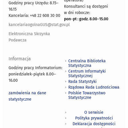
operatora)
Godziny pracy Urzędu: 8.15–
Konsultanci są dostępni
16.15
w dni robocze:
Kancelaria: +48 22 608 30 00
pon
–
pt : godz. 8.00
–
15.00
kancelariaogolnaGUS@stat.gov.pl
Elektroniczna Skrzynka
Podawcza
Informacja
Centralna Biblioteka
Statystyczna
Godziny pracy Informatorium:
Centrum Informatyki
poniedziałek-piątek 8.00
–
Statystycznej
16.00
Rada Statystyki
Rządowa Rada Ludnościowa
zamówienia na dane
Polskie Towarzystwo
Statystyczne
statystyczne
O serwisie
Polityka prywatności
Deklaracja dostępności