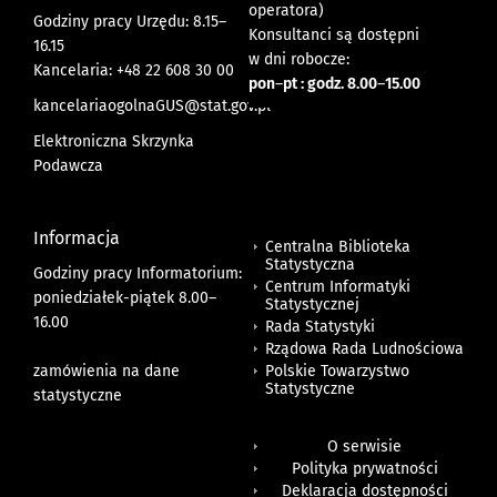
operatora)
Godziny pracy Urzędu: 8.15–
Konsultanci są dostępni
16.15
w dni robocze:
Kancelaria: +48 22 608 30 00
pon
–
pt : godz. 8.00
–
15.00
kancelariaogolnaGUS@stat.gov.pl
Elektroniczna Skrzynka
Podawcza
Informacja
Centralna Biblioteka
Statystyczna
Godziny pracy Informatorium:
Centrum Informatyki
poniedziałek-piątek 8.00
–
Statystycznej
16.00
Rada Statystyki
Rządowa Rada Ludnościowa
zamówienia na dane
Polskie Towarzystwo
Statystyczne
statystyczne
O serwisie
Polityka prywatności
Deklaracja dostępności