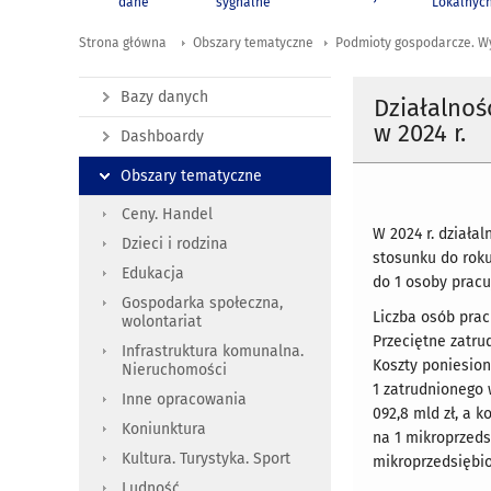
dane
sygnalne
Lokalnyc
Strona główna
Obszary tematyczne
Podmioty gospodarcze. W
Bazy danych
Działalnoś
w 2024 r.
Dashboardy
Obszary tematyczne
Ceny. Handel
W 2024 r. działa
Dzieci i rodzina
stosunku do roku
Edukacja
do 1 osoby pracu
Gospodarka społeczna,
Liczba osób prac
wolontariat
Przeciętne zatru
Infrastruktura komunalna.
Koszty poniesion
Nieruchomości
1 zatrudnionego 
Inne opracowania
092,8 mld zł, a 
Koniunktura
na 1 mikroprzedsi
Kultura. Turystyka. Sport
mikroprzedsiębio
Ludność