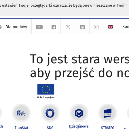
any ustawień Twojej przeglądarki oznacza, że będą one umieszczane w Twoi
Kon
Dla mediów
To jest stara wers
aby przejść do n
ch
Dziedzinowe
TranStat
SDG
STRATEG