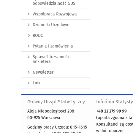
odpowiedzialność GUS
Współpraca Rozwojowa
Dzienniki Urzędowe
RODO
Pytania i zamówienia
Sprawdź tożsamość
ankietera
Newsletter
Linki
Główny Urząd Statystyczny
Infolinia Statyst
Aleja Niepodległości 208
+48
22 279 99 99
00-925 Warszawa
(opłata zgodna z ta
Konsultanci są dos
Godziny pracy Urzędu: 8.15–16.15
w dni robocze: