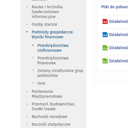
Pliki do pobra
Nauka i technika.
Społeczeństwo
informacyjne
Działalnoś
Osoby starsze
Podmioty gospodarcze.
Działalno
Wyniki finansowe
Przedsiębiorstwa
Działalnoś
niefinansowe
Przedsiębiorstwa
Działalnoś
finansowe
Zmiany strukturalne grup
podmiotów
Inne
Porównania
Międzynarodowe
Przemysł. Budownictwo.
Środki trwałe
Rachunki narodowe
Roczniki statystyczne