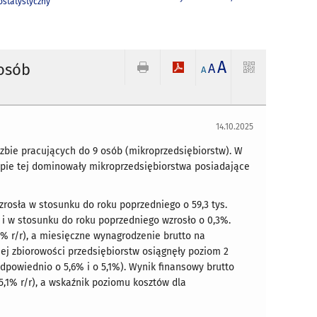
statystyczny
A
 osób
A
A
14.10.2025
iczbie pracujących do 9 osób (mikroprzedsiębiorstw). W
grupie tej dominowały mikroprzedsiębiorstwa posiadające
wzrosła w stosunku do roku poprzedniego o 59,3 tys.
b i w stosunku do roku poprzedniego wzrosło o 0,3%.
3% r/r), a miesięczne wynagrodzenie brutto na
anej zbiorowości przedsiębiorstw osiągnęły poziom 2
odpowiednio o 5,6% i o 5,1%). Wynik finansowy brutto
 5,1% r/r), a wskaźnik poziomu kosztów dla