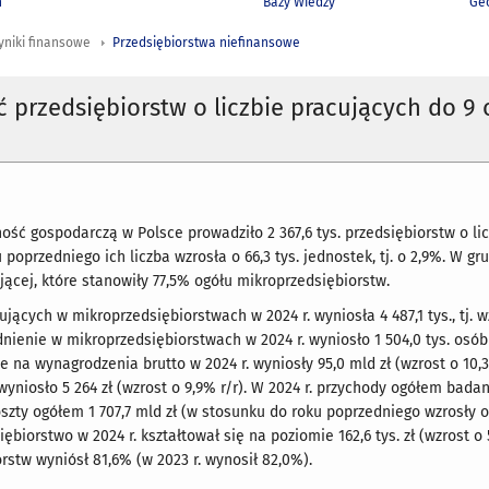
h
Bazy Wiedzy
Geo
yniki finansowe
Przedsiębiorstwa niefinansowe
ć przedsiębiorstw o liczbie pracujących do 9
lność gospodarczą w Polsce prowadziło 2 367,6 tys. przedsiębiorstw o l
 poprzedniego ich liczba wzrosła o 66,3 tys. jednostek, tj. o 2,9%. W 
jącej, które stanowiły 77,5% ogółu mikroprzedsiębiorstw.
ujących w mikroprzedsiębiorstwach w 2024 r. wyniosła 4 487,1 tys., tj. 
dnienie w mikroprzedsiębiorstwach w 2024 r. wyniosło 1 504,0 tys. osó
e na wynagrodzenia brutto w 2024 r. wyniosły 95,0 mld zł (wzrost o 10,
wyniosło 5 264 zł (wzrost o 9,9% r/r). W 2024 r. przychody ogółem bad
koszty ogółem 1 707,7 mld zł (w stosunku do roku poprzedniego wzrosły 
ębiorstwo w 2024 r. kształtował się na poziomie 162,6 tys. zł (wzrost o
rstw wyniósł 81,6% (w 2023 r. wynosił 82,0%).