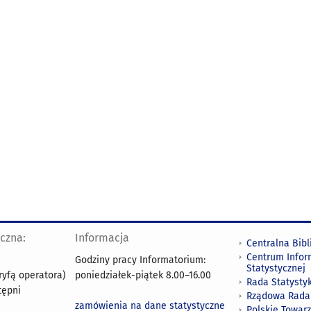
yczna:
Informacja
Centralna Bibl
Centrum Infor
Godziny pracy Informatorium:
Statystycznej
ryfą operatora)
poniedziałek-piątek 8.00
–
16.00
Rada Statystyk
tępni
Rządowa Rada
zamówienia na dane statystyczne
Polskie Towar