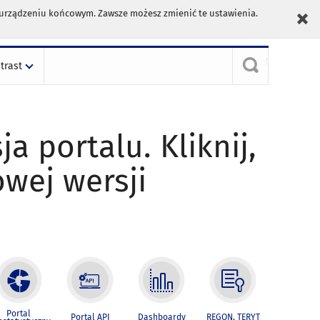
m urządzeniu końcowym. Zawsze możesz zmienić te ustawienia.
trast
ja portalu. Kliknij,
owej wersji
Portal
Portal API
Dashboardy
REGON, TERYT