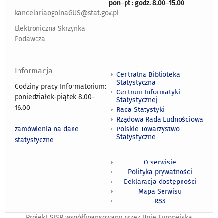
pon
–
pt : godz. 8.00
–
15.00
kancelariaogolnaGUS@stat.gov.pl
Elektroniczna Skrzynka
Podawcza
Informacja
Centralna Biblioteka
Statystyczna
Godziny pracy Informatorium:
Centrum Informatyki
poniedziałek-piątek 8.00
–
Statystycznej
16.00
Rada Statystyki
Rządowa Rada Ludnościowa
zamówienia na dane
Polskie Towarzystwo
Statystyczne
statystyczne
O serwisie
Polityka prywatności
Deklaracja dostępności
Mapa Serwisu
RSS
Projekt SISP współfinansowany przez Unię Europejską