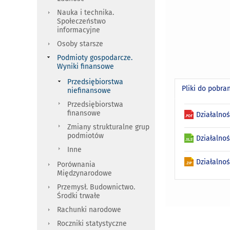
Nauka i technika.
Społeczeństwo
informacyjne
Osoby starsze
Podmioty gospodarcze.
Wyniki finansowe
Przedsiębiorstwa
Pliki do pobra
niefinansowe
Przedsiębiorstwa
finansowe
Działalno
Zmiany strukturalne grup
podmiotów
Działalno
Inne
Działalno
Porównania
Międzynarodowe
Przemysł. Budownictwo.
Środki trwałe
Rachunki narodowe
Roczniki statystyczne