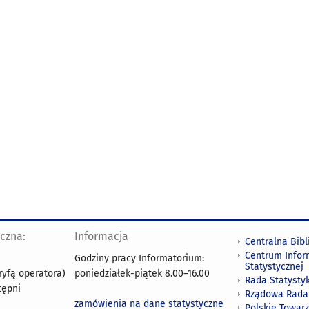
yczna:
Informacja
Centralna Bibl
Centrum Infor
Godziny pracy Informatorium:
Statystycznej
ryfą operatora)
poniedziałek-piątek 8.00
–
16.00
Rada Statystyk
tępni
Rządowa Rada
zamówienia na dane statystyczne
Polskie Towar