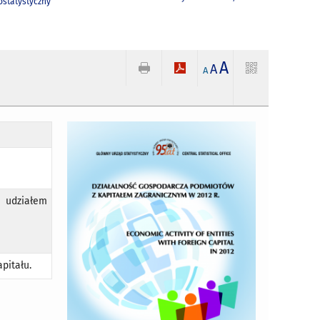
statystyczny
A
A
A
z udziałem
pitału.