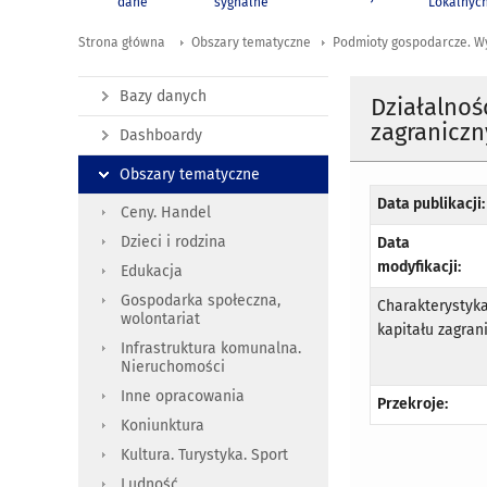
dane
sygnalne
Lokalnyc
Strona główna
Obszary tematyczne
Podmioty gospodarcze. W
Bazy danych
Działalno
zagraniczn
Dashboardy
Obszary tematyczne
Data publikacji:
Ceny. Handel
Dzieci i rodzina
Data
modyfikacji:
Edukacja
Gospodarka społeczna,
Charakterystyk
wolontariat
kapitału zagran
Infrastruktura komunalna.
Nieruchomości
Inne opracowania
Przekroje:
Koniunktura
Kultura. Turystyka. Sport
Ludność