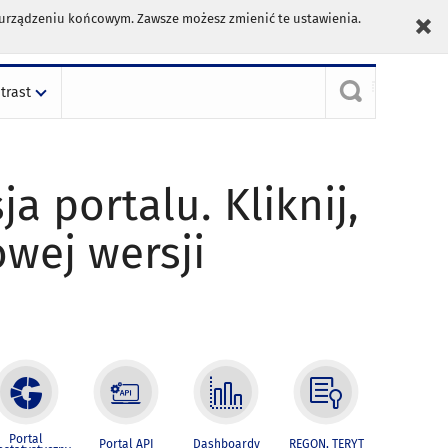
m urządzeniu końcowym. Zawsze możesz zmienić te ustawienia.
trast
ja portalu. Kliknij,
owej wersji
Portal
Portal API
Dashboardy
REGON, TERYT