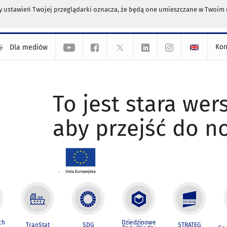
any ustawień Twojej przeglądarki oznacza, że będą one umieszczane w Twoi
Kon
Dla mediów
To jest stara wers
aby przejść do n
ch
Dziedzinowe
TranStat
SDG
STRATEG