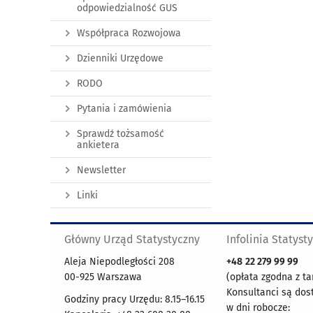
odpowiedzialność GUS
Współpraca Rozwojowa
Dzienniki Urzędowe
RODO
Pytania i zamówienia
Sprawdź tożsamość
ankietera
Newsletter
Linki
Główny Urząd Statystyczny
Infolinia Statyst
Aleja Niepodległości 208
+48
22 279 99 99
00-925 Warszawa
(opłata zgodna z ta
Konsultanci są dos
Godziny pracy Urzędu: 8.15–16.15
w dni robocze: