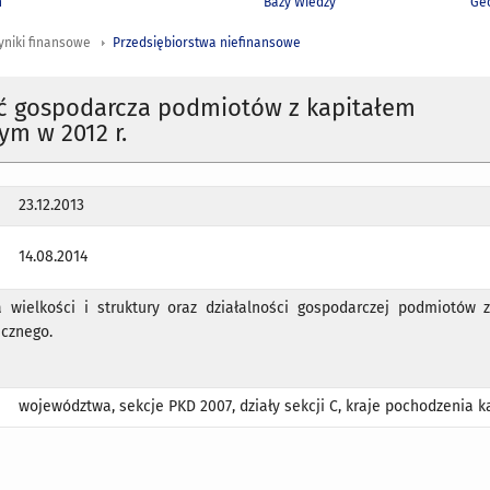
h
Bazy Wiedzy
Geo
yniki finansowe
Przedsiębiorstwa niefinansowe
ść gospodarcza podmiotów z kapitałem
ym w 2012 r.
23.12.2013
14.08.2014
a wielkości i struktury oraz działalności gospodarczej podmiotów 
icznego.
województwa, sekcje PKD 2007, działy sekcji C, kraje pochodzenia ka