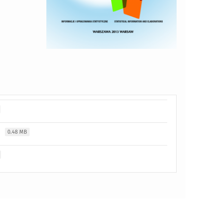
e
0.48 MB