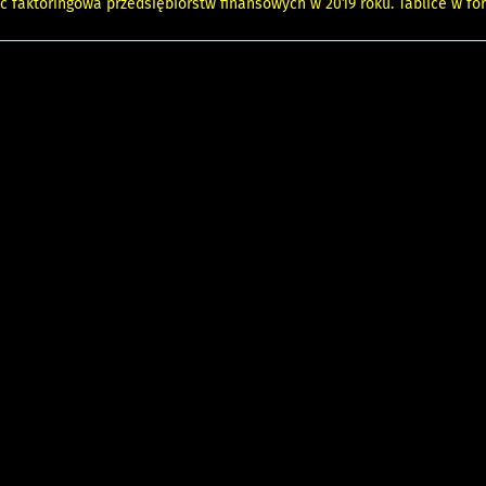
ść faktoringowa przedsiębiorstw finansowych w 2019 roku. Tablice w f