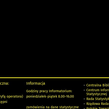
yczna:
Informacja
Centralna Bibl
Centrum Infor
Godziny pracy Informatorium:
Statystycznej
ryfą operatora)
poniedziałek-piątek 8.00
–
16.00
Rada Statystyk
tępni
Rządowa Rada
zamówienia na dane statystyczne
Polskie Towar