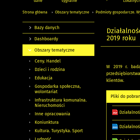
dane
sygnalne
Lokalnyc
Strona główna
Obszary tematyczne
Podmioty gospodarcze. W
Bazy danych
Działalnoś
2019 roku
Dashboardy
Obszary tematyczne
Ceny. Handel
W 2019 r. bada
Dzieci i rodzina
przedsiębiorstw
Edukacja
klientów.
Gospodarka społeczna,
wolontariat
Pliki do pobra
Infrastruktura komunalna.
Nieruchomości
Działalno
Inne opracowania
Koniunktura
Działalno
Kultura. Turystyka. Sport
Ludność