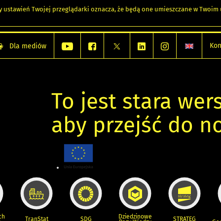
any ustawień Twojej przeglądarki oznacza, że będą one umieszczane w Twoi
Kon
Dla mediów
To jest stara wers
aby przejść do n
ch
Dziedzinowe
TranStat
SDG
STRATEG