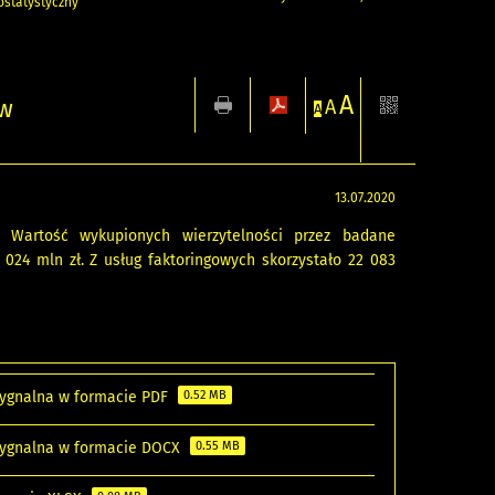
statystyczny
A
 w
A
A
13.07.2020
 Wartość wykupionych wierzytelności przez badane
024 mln zł. Z usług faktoringowych skorzystało 22 083
 sygnalna w formacie PDF
0.52 MB
 sygnalna w formacie DOCX
0.55 MB