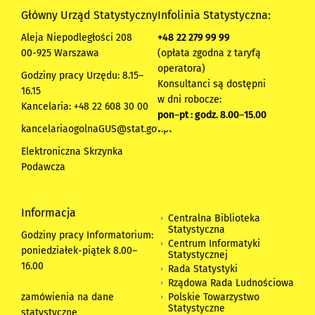
Główny Urząd Statystyczny
Infolinia Statystyczna:
Aleja Niepodległości 208
+48
22 279 99 99
00-925 Warszawa
(opłata zgodna z taryfą
operatora)
Godziny pracy Urzędu: 8.15–
Konsultanci są dostępni
16.15
w dni robocze:
Kancelaria: +48 22 608 30 00
pon
–
pt : godz. 8.00
–
15.00
kancelariaogolnaGUS@stat.gov.pl
Elektroniczna Skrzynka
Podawcza
Informacja
Centralna Biblioteka
Statystyczna
Godziny pracy Informatorium:
Centrum Informatyki
poniedziałek-piątek 8.00
–
Statystycznej
16.00
Rada Statystyki
Rządowa Rada Ludnościowa
zamówienia na dane
Polskie Towarzystwo
Statystyczne
statystyczne