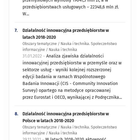
przemysłowych wyniosły 19041,5 mln zł, a w
przedsiębiorstwach usługowych – 22348,6 mln zł.
W...
7.
Działalność innowacyjna przedsiębiorstw w
latach 2018-2020
Obszary tematyczne / Nauka i technika. Społeczeństwo
informacyjne / Nauka i technika
31.01.2022 -
Analiza zjawiska działalności
innowacyjnej przedsiębiorstw w przemyśle oraz w
sektorze usług - wyniki kolejnej rozszerzonej
edycji badania w ramach Wspólnotowego
Badania Innowacji (CIS - Community Innovation
Survey) opartego na metodyce opracowanej
przez Eurostat i OECD, wynikającej z Podręcznika...
8.
Działalność innowacyjna przedsiębiorstw w
Polsce w latach 2018-2020
Obszary tematyczne / Nauka i technika. Społeczeństwo
informacyjne / Nauka i technika
29.11.2021 -
W latach 2018-2020 aktywność