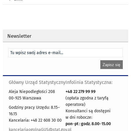
Newsletter
Główny Urząd Statystyczny
Infolinia Statystyczna:
Aleja Niepodległości 208
+48
22 279 99 99
00-925 Warszawa
(opłata zgodna z taryfą
operatora)
Godziny pracy Urzędu: 8.15–
Konsultanci są dostępni
16.15
w dni robocze:
Kancelaria: +48 22 608 30 00
pon
–
pt : godz. 8.00
–
15.00
kancelariaogolnaGUS@stat.gov.pl