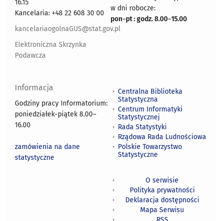
16.15
w dni robocze:
Kancelaria: +48 22 608 30 00
pon
–
pt : godz. 8.00
–
15.00
kancelariaogolnaGUS@stat.gov.pl
Elektroniczna Skrzynka
Podawcza
Informacja
Centralna Biblioteka
Statystyczna
Godziny pracy Informatorium:
Centrum Informatyki
poniedziałek-piątek 8.00
–
Statystycznej
16.00
Rada Statystyki
Rządowa Rada Ludnościowa
zamówienia na dane
Polskie Towarzystwo
Statystyczne
statystyczne
O serwisie
Polityka prywatności
Deklaracja dostępności
Mapa Serwisu
RSS