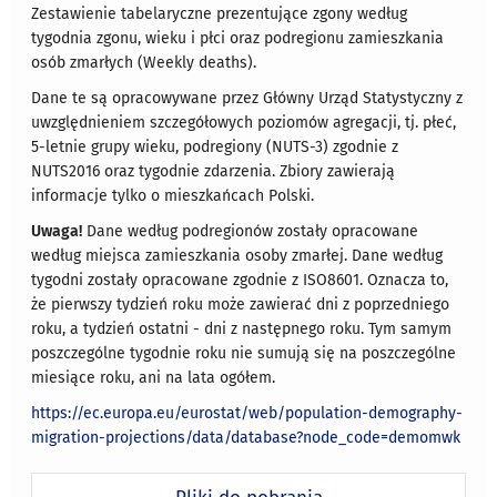
Zestawienie tabelaryczne prezentujące zgony według
tygodnia zgonu, wieku i płci oraz podregionu zamieszkania
osób zmarłych (Weekly deaths).
Dane te są opracowywane przez Główny Urząd Statystyczny z
uwzględnieniem szczegółowych poziomów agregacji, tj. płeć,
5-letnie grupy wieku, podregiony (NUTS-3) zgodnie z
NUTS2016 oraz tygodnie zdarzenia. Zbiory zawierają
informacje tylko o mieszkańcach Polski.
Uwaga!
Dane według podregionów zostały opracowane
według miejsca zamieszkania osoby zmarłej. Dane według
tygodni zostały opracowane zgodnie z ISO8601. Oznacza to,
że pierwszy tydzień roku może zawierać dni z poprzedniego
roku, a tydzień ostatni - dni z następnego roku. Tym samym
poszczególne tygodnie roku nie sumują się na poszczególne
miesiące roku, ani na lata ogółem.
https://ec.europa.eu/eurostat/web/population-demography-
migration-projections/data/database?node_code=demomwk
Pliki do pobrania