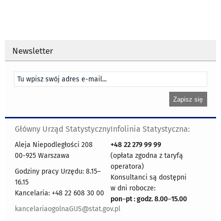
Newsletter
Główny Urząd Statystyczny
Infolinia Statystyczna:
Aleja Niepodległości 208
+48
22 279 99 99
00-925 Warszawa
(opłata zgodna z taryfą
operatora)
Godziny pracy Urzędu: 8.15–
Konsultanci są dostępni
16.15
w dni robocze:
Kancelaria: +48 22 608 30 00
pon
–
pt : godz. 8.00
–
15.00
kancelariaogolnaGUS@stat.gov.pl