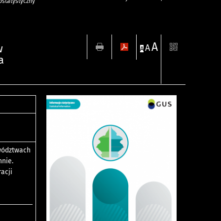
statystyczny
A
w
A
A
a
ewództwach
nnie.
acji