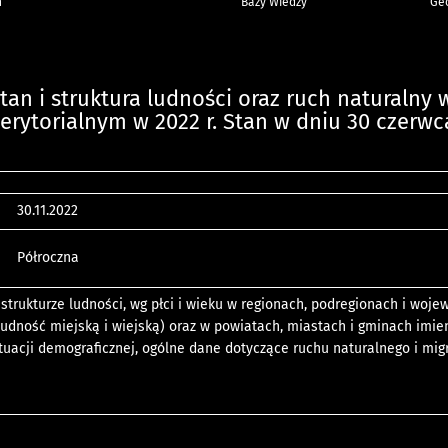
h
Bazy Wiedzy
Geo
tan i struktura ludności oraz ruch naturalny 
terytorialnym w 2022 r. Stan w dniu 30 czerwc
30.11.2022
Półroczna
i strukturze ludności, wg płci i wieku w regionach, podregionach i woj
ludność miejską i wiejską) oraz w powiatach, miastach i gminach imie
tuacji demograficznej, ogólne dane dotyczące ruchu naturalnego i migr