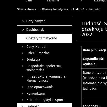
dane
sygnalne
Lokalnyc
Strona główna
Obszary tematyczne
Ludność
Ludność
Bazy danych
Ludność. S
przekroju 
Dashboardy
2022
Obszary tematyczne
Ceny. Handel
Data publikacji:
Dzieci i rodzina
Częstotliwość
Edukacja
wydania:
Gospodarka społeczna,
wolontariat
Dane o liczbie 
Infrastruktura komunalna.
(w podziale na 
Nieruchomości
Informacja o sy
Inne opracowania
ludności.
Koniunktura
Kultura. Turystyka. Sport
Ludność
30.10.2023 r.
: