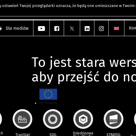
any ustawień Twojej przeglądarki oznacza, że będą one umieszczane w Twoi
Kon
Dla mediów
To jest stara wers
aby przejść do n
ch
Dziedzinowe
TranStat
SDG
STRATEG