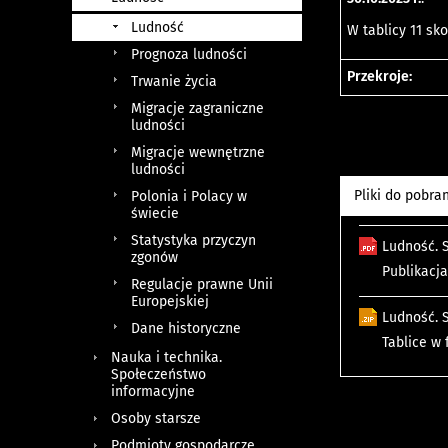
Ludność
W tablicy 11 sk
Prognoza ludności
Przekroje:
Trwanie życia
Migracje zagraniczne
ludności
Migracje wewnętrzne
ludności
Pliki do pobra
Polonia i Polacy w
świecie
Statystyka przyczyn
Ludność. S
zgonów
Publikacj
Regulacje prawne Unii
Europejskiej
Ludność. S
Dane historyczne
Tablice w 
Nauka i technika.
Społeczeństwo
informacyjne
Osoby starsze
Podmioty gospodarcze.