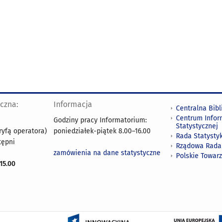
yczna:
Informacja
Centralna Bibl
Centrum Infor
Godziny pracy Informatorium:
Statystycznej
ryfą operatora)
poniedziałek-piątek 8.00
–
16.00
Rada Statystyk
tępni
Rządowa Rada
zamówienia na dane statystyczne
Polskie Towar
15.00