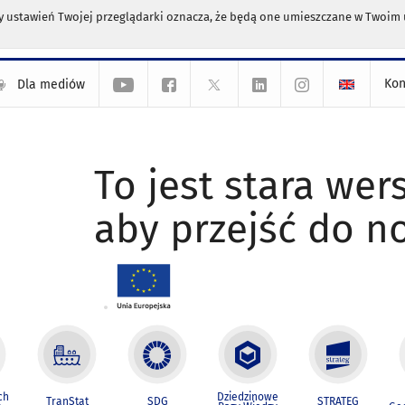
any ustawień Twojej przeglądarki oznacza, że będą one umieszczane w Twoi
Kon
Dla mediów
To jest stara wers
aby przejść do n
ch
Dziedzinowe
TranStat
SDG
STRATEG