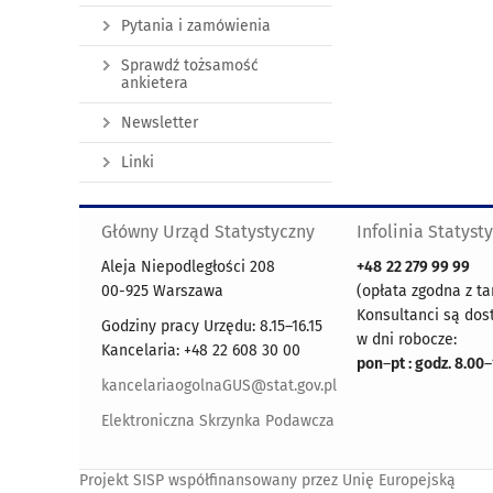
Pytania i zamówienia
Sprawdź tożsamość
ankietera
Newsletter
Linki
Główny Urząd Statystyczny
Infolinia Statyst
Aleja Niepodległości 208
+48
22 279 99 99
00-925 Warszawa
(opłata zgodna z ta
Konsultanci są dos
Godziny pracy Urzędu: 8.15–16.15
w dni robocze:
Kancelaria: +48 22 608 30 00
pon
–
pt : godz. 8.00
–
kancelariaogolnaGUS@stat.gov.pl
Elektroniczna Skrzynka Podawcza
Projekt SISP współfinansowany przez Unię Europejską