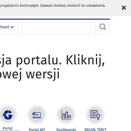
m urządzeniu końcowym. Zawsze możesz zmienić te ustawienia.
trast
ja portalu. Kliknij,
owej wersji
Portal
Portal API
Dashboardy
REGON, TERYT