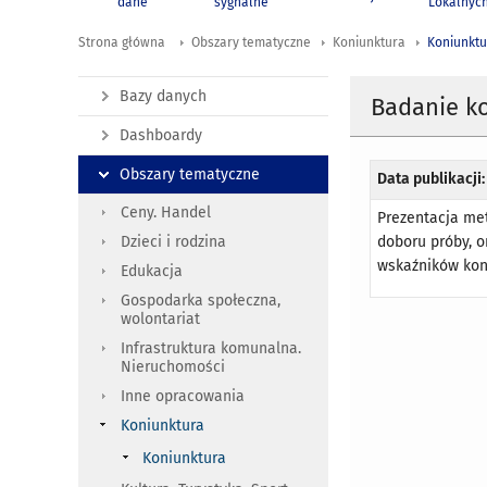
dane
sygnalne
Lokalnyc
Strona główna
Obszary tematyczne
Koniunktura
Koniunktu
Bazy danych
Badanie ko
Dashboardy
Obszary tematyczne
Data publikacji:
Ceny. Handel
Prezentacja met
doboru próby, o
Dzieci i rodzina
wskaźników kon
Edukacja
Gospodarka społeczna,
wolontariat
Infrastruktura komunalna.
Nieruchomości
Inne opracowania
Koniunktura
Koniunktura