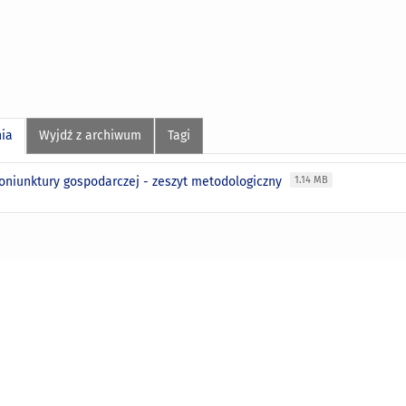
nia
Wyjdź z archiwum
Tagi
oniunktury gospodarczej - zeszyt metodologiczny
1.14 MB