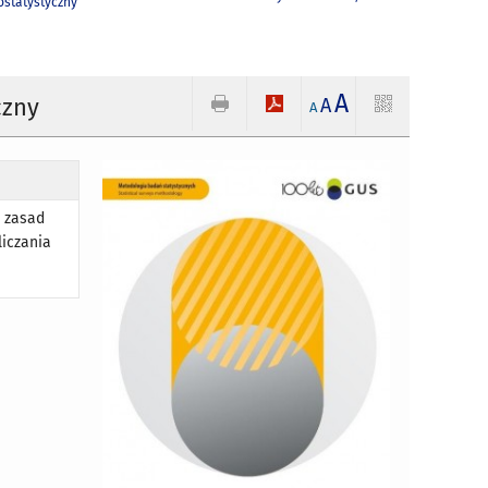
statystyczny
A
czny
A
A
i zasad
liczania