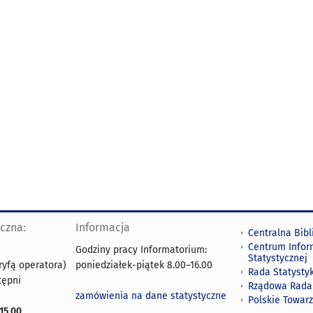
yczna:
Informacja
Centralna Bibl
Centrum Infor
Godziny pracy Informatorium:
Statystycznej
ryfą operatora)
poniedziałek-piątek 8.00
–
16.00
Rada Statystyk
tępni
Rządowa Rada
zamówienia na dane statystyczne
Polskie Towar
15.00