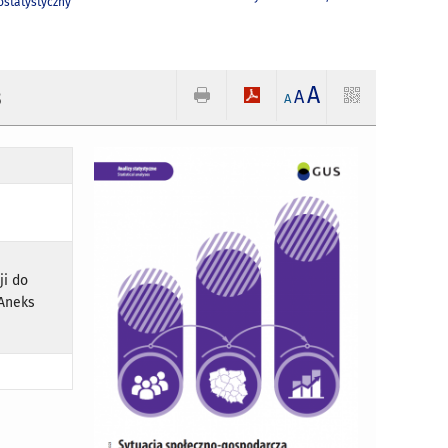
statystyczny
A
3
A
A
ji do
 Aneks