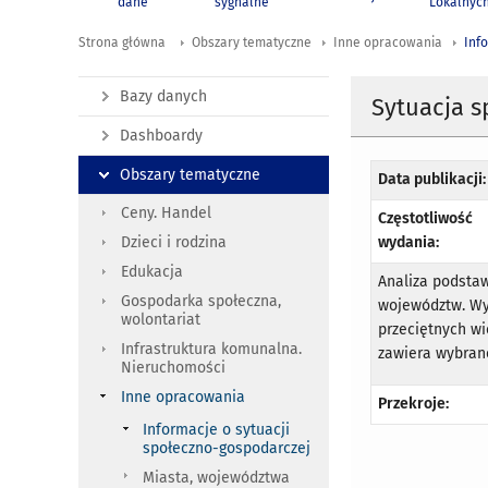
dane
sygnalne
Lokalnyc
Strona główna
Obszary tematyczne
Inne opracowania
Inf
Bazy danych
Sytuacja 
Dashboardy
Obszary tematyczne
Data publikacji:
Ceny. Handel
Częstotliwość
wydania:
Dzieci i rodzina
Edukacja
Analiza podsta
Gospodarka społeczna,
województw. Wy
wolontariat
przeciętnych wi
Infrastruktura komunalna.
zawiera wybran
Nieruchomości
Inne opracowania
Przekroje:
Informacje o sytuacji
społeczno-gospodarczej
Miasta, województwa