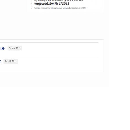
 PDF
5.94 MB
SX
6.58 MB