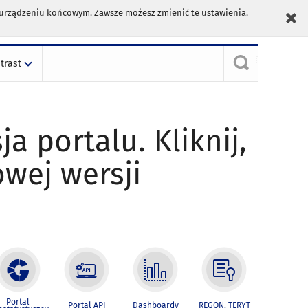
m urządzeniu końcowym. Zawsze możesz zmienić te ustawienia.
trast
ja portalu. Kliknij,
owej wersji
Portal
Portal API
Dashboardy
REGON, TERYT