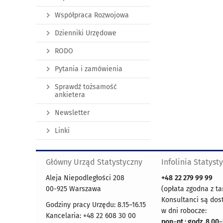
Współpraca Rozwojowa
Dzienniki Urzędowe
RODO
Pytania i zamówienia
Sprawdź tożsamość
ankietera
Newsletter
Linki
Główny Urząd Statystyczny
Infolinia Statyst
Aleja Niepodległości 208
+48
22 279 99 99
00-925 Warszawa
(opłata zgodna z ta
Konsultanci są dos
Godziny pracy Urzędu: 8.15–16.15
w dni robocze:
Kancelaria: +48 22 608 30 00
pon
–
pt : godz. 8.00
–