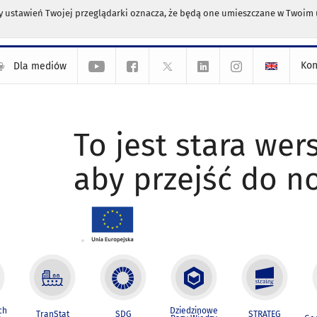
any ustawień Twojej przeglądarki oznacza, że będą one umieszczane w Twoi
Kon
Dla mediów
To jest stara wers
aby przejść do n
ch
Dziedzinowe
TranStat
SDG
STRATEG