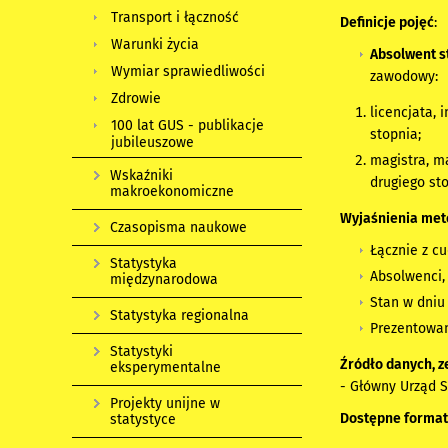
Transport i łączność
Definicje pojęć
:
Warunki życia
Absolwent s
Wymiar sprawiedliwości
zawodowy:
Zdrowie
licencjata,
100 lat GUS - publikacje
stopnia;
jubileuszowe
magistra, m
Wskaźniki
drugiego sto
makroekonomiczne
Wyjaśnienia met
Czasopisma naukowe
Łącznie z c
Statystyka
Absolwenci, 
międzynarodowa
Stan w dniu 
Statystyka regionalna
Prezentowan
Statystyki
Źródło danych, z
eksperymentalne
- Główny Urząd S
Projekty unijne w
Dostępne format
statystyce