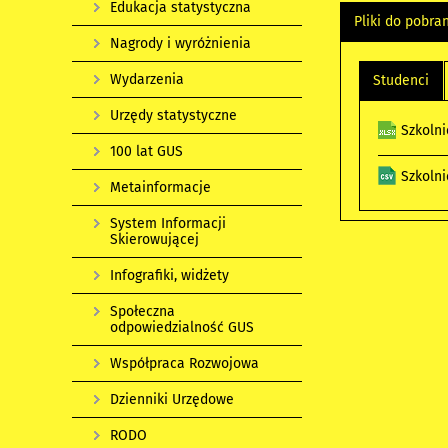
Edukacja statystyczna
Pliki do pobra
Nagrody i wyróżnienia
Wydarzenia
Studenci
Urzędy statystyczne
Szkoln
100 lat GUS
Szkoln
Metainformacje
System Informacji
Skierowującej
Infografiki, widżety
Społeczna
odpowiedzialność GUS
Współpraca Rozwojowa
Dzienniki Urzędowe
RODO