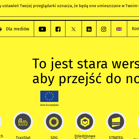
any ustawień Twojej przeglądarki oznacza, że będą one umieszczane w Twoi
Kon
Dla mediów
To jest stara wers
aby przejść do n
ch
Dziedzinowe
TranStat
SDG
STRATEG