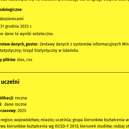
odologiczne
:
udzoziemcami
31 grudnia 2023 r.
e dane to wyniki ostateczne.
estaw danych, gestor
: Zestawy danych z systemów informacyjnych Min
tatystyczny; Urząd Statystyczny w Gdańsku
y plików
: xlsx, csv
uczelni
blikacji
: roczna
i
: dane roczne
 czasowy
: 2023
; region; województwo; miasto; uczelnia; grupa kierunków kształcenia 
zwa kierunków kształcenia wg ISCED-F 2013; kierunek studiów; rodzaj s