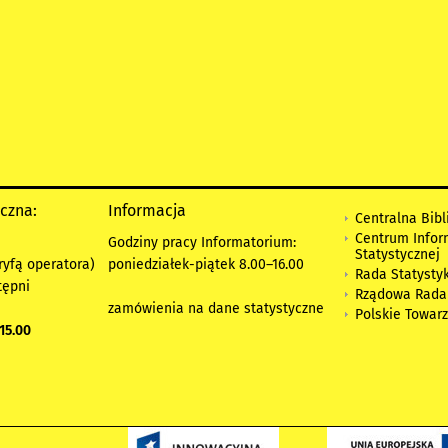
yczna:
Informacja
Centralna Bibl
Centrum Infor
Godziny pracy Informatorium:
Statystycznej
ryfą operatora)
poniedziałek-piątek 8.00
–
16.00
Rada Statystyk
tępni
Rządowa Rada
zamówienia na dane statystyczne
Polskie Towar
15.00