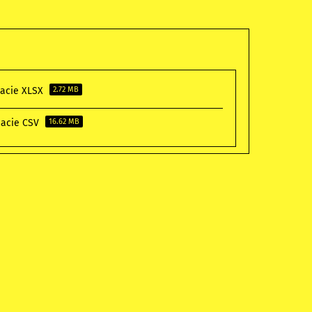
macie XLSX
2.72 MB
macie CSV
16.62 MB