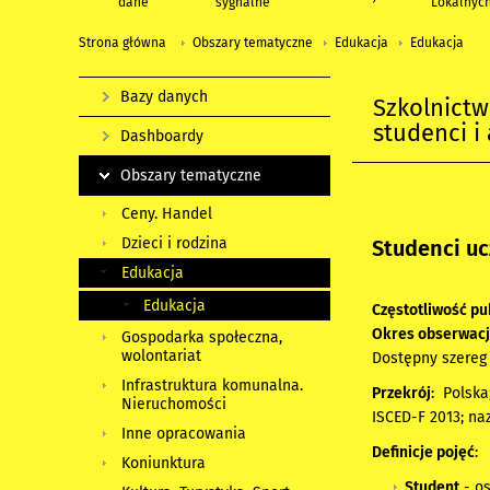
dane
sygnalne
Lokalnyc
Strona główna
Obszary tematyczne
Edukacja
Edukacja
Bazy danych
Szkolnict
studenci i
Dashboardy
Obszary tematyczne
Ceny. Handel
Dzieci i rodzina
Studenci uc
Edukacja
Edukacja
Częstotliwość pu
Okres obserwacj
Gospodarka społeczna,
wolontariat
Dostępny szereg
Infrastruktura komunalna.
Przekrój
: Polska
Nieruchomości
ISCED-F 2013; na
Inne opracowania
Definicje pojęć
:
Koniunktura
Student
- os