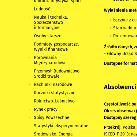
Kultura. Turystyka. Sport
Ludność
Wyjaśnienia met
Nauka i technika.
Łącznie z c
Społeczeństwo
informacyjne
Stan w dniu 
Prezentowan
Osoby starsze
Podmioty gospodarcze.
Źródło danych, z
Wyniki finansowe
- Główny Urząd S
Porównania
Międzynarodowe
Dostępne format
Przemysł. Budownictwo.
Środki trwałe
Rachunki narodowe
Absolwenci 
Roczniki statystyczne
Rolnictwo. Leśnictwo
Częstotliwość pu
Rynek pracy
Okres obserwacj
Dostępny szereg
Spisy Powszechne
Statystyki eksperymentalne
Przekrój
: Polska
ISCED-F 2013; na
Środowisko. Energia