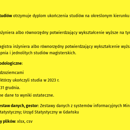
tudiów
otrzymuje dyplom ukończenia studiów na określonym kierunku i 
 inżyniera albo równorzędny potwierdzający wykształcenie wyższe na 
agistra inżyniera albo równorzędny potwierdzający wykształcenie wy
pnia i jednolitych studiów magisterskich.
odologiczne
:
udzoziemcami
którzy ukończyli studia w 2023 r.
31 grudnia.
e dane to wyniki ostateczne.
estaw danych, gestor
: Zestawy danych z systemów informacyjnych Min
tatystyczny; Urząd Statystyczny w Gdańsku
y plików
: xlsx, csv