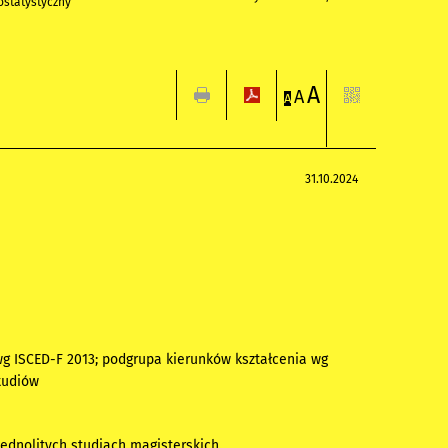
statystyczny
A
A
A
31.10.2024
 wg ISCED-F 2013; podgrupa kierunków kształcenia wg
tudiów
jednolitych studiach magisterskich.