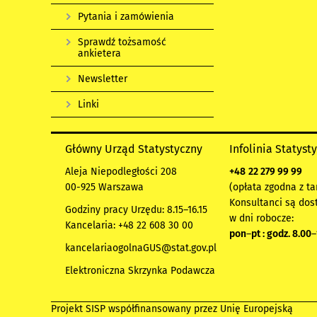
Pytania i zamówienia
Sprawdź tożsamość
ankietera
Newsletter
Linki
Główny Urząd Statystyczny
Infolinia Statyst
Aleja Niepodległości 208
+48
22 279 99 99
00-925 Warszawa
(opłata zgodna z ta
Konsultanci są dos
Godziny pracy Urzędu: 8.15–16.15
w dni robocze:
Kancelaria: +48 22 608 30 00
pon
–
pt : godz. 8.00
–
kancelariaogolnaGUS@stat.gov.pl
Elektroniczna Skrzynka Podawcza
Projekt SISP współfinansowany przez Unię Europejską