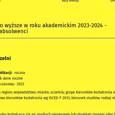
h
Bazy Wiedzy
Geo
wo wyższe w roku akademickim 2023-2024 -
 absolwenci
zelni
blikacji
:
roczna
i
:
dane roczne
 czasowy
:
2023
; region; województwo; miasto; uczelnia; grupa kierunków kształcenia
zwa kierunków kształcenia wg ISCED-F 2013; kierunek studiów; rodzaj s
oba kształcąca się na studiach pierwszego lub drugiego stopnia albo 