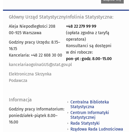
Główny Urząd Statystyczny
Infolinia Statystyczna:
Aleja Niepodległości 208
+48
22 279 99 99
00-925 Warszawa
(opłata zgodna z taryfą
operatora)
Godziny pracy Urzędu: 8.15–
Konsultanci są dostępni
16.15
w dni robocze:
Kancelaria: +48 22 608 30 00
pon
–
pt : godz. 8.00
–
15.00
kancelariaogolnaGUS@stat.gov.pl
Elektroniczna Skrzynka
Podawcza
Informacja
Centralna Biblioteka
Statystyczna
Godziny pracy Informatorium:
Centrum Informatyki
poniedziałek-piątek 8.00
–
Statystycznej
16.00
Rada Statystyki
Rządowa Rada Ludnościowa