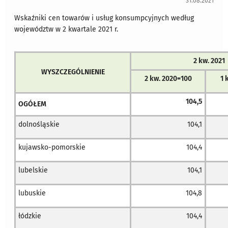
31.08.2021
Wskaźniki cen towarów i usług konsumpcyjnych według
województw w 2 kwartale 2021 r.
2 kw. 2021
WYSZCZEGÓLNIENIE
2 kw. 2020=100
1 
104,5
OGÓŁEM
dolnośląskie
104,1
kujawsko-pomorskie
104,4
lubelskie
104,1
lubuskie
104,8
łódzkie
104,4