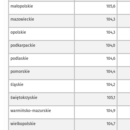
małopolskie
105,6
mazowieckie
104,3
opolskie
104,3
podkarpackie
104,0
podlaskie
104,6
pomorskie
104,4
śląskie
104,2
świętokrzyskie
105,1
warmińsko-mazurskie
104,9
wielkopolskie
104,7