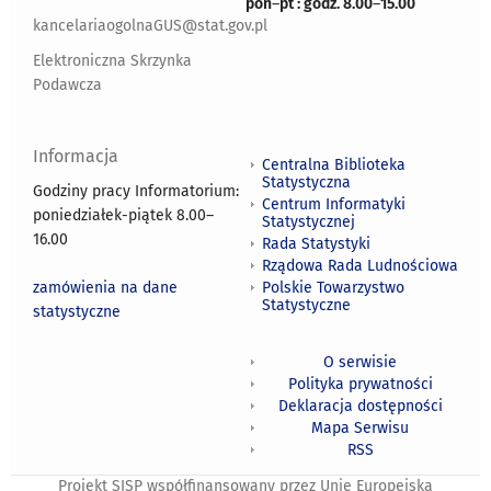
pon
–
pt : godz. 8.00
–
15.00
kancelariaogolnaGUS@stat.gov.pl
Elektroniczna Skrzynka
Podawcza
Informacja
Centralna Biblioteka
Statystyczna
Godziny pracy Informatorium:
Centrum Informatyki
poniedziałek-piątek 8.00
–
Statystycznej
16.00
Rada Statystyki
Rządowa Rada Ludnościowa
zamówienia na dane
Polskie Towarzystwo
Statystyczne
statystyczne
O serwisie
Polityka prywatności
Deklaracja dostępności
Mapa Serwisu
RSS
Projekt SISP współfinansowany przez Unię Europejską