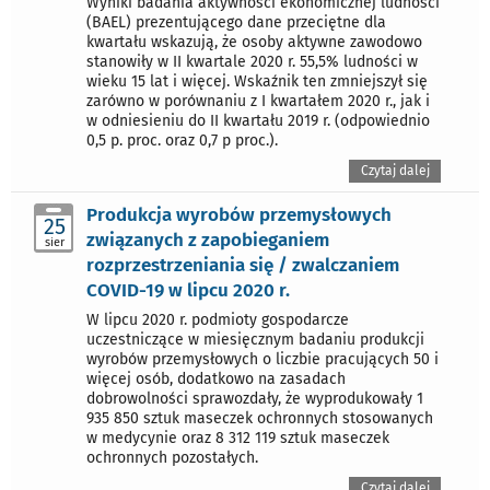
Wyniki badania aktywności ekonomicznej ludności
(BAEL) prezentującego dane przeciętne dla
kwartału wskazują, że osoby aktywne zawodowo
stanowiły w II kwartale 2020 r. 55,5% ludności w
wieku 15 lat i więcej. Wskaźnik ten zmniejszył się
zarówno w porównaniu z I kwartałem 2020 r., jak i
w odniesieniu do II kwartału 2019 r. (odpowiednio
0,5 p. proc. oraz 0,7 p proc.).
Czytaj dalej
Produkcja wyrobów przemysłowych
25
związanych z zapobieganiem
sier
rozprzestrzeniania się / zwalczaniem
COVID-19 w lipcu 2020 r.
W lipcu 2020 r. podmioty gospodarcze
uczestniczące w miesięcznym badaniu produkcji
wyrobów przemysłowych o liczbie pracujących 50 i
więcej osób, dodatkowo na zasadach
dobrowolności sprawozdały, że wyprodukowały 1
935 850 sztuk maseczek ochronnych stosowanych
w medycynie oraz 8 312 119 sztuk maseczek
ochronnych pozostałych.
Czytaj dalej