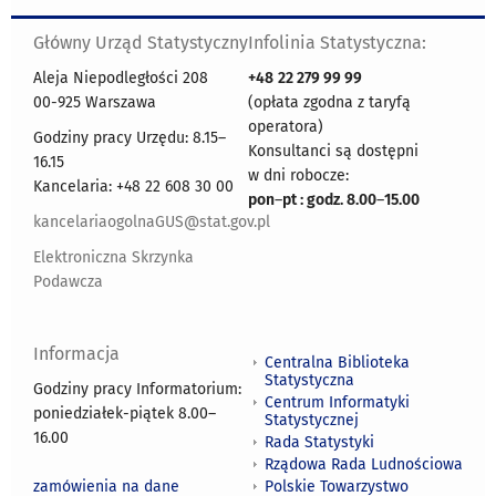
Główny Urząd Statystyczny
Infolinia Statystyczna:
Aleja Niepodległości 208
+48
22 279 99 99
00-925 Warszawa
(opłata zgodna z taryfą
operatora)
Godziny pracy Urzędu: 8.15–
Konsultanci są dostępni
16.15
w dni robocze:
Kancelaria: +48 22 608 30 00
pon
–
pt : godz. 8.00
–
15.00
kancelariaogolnaGUS@stat.gov.pl
Elektroniczna Skrzynka
Podawcza
Informacja
Centralna Biblioteka
Statystyczna
Godziny pracy Informatorium:
Centrum Informatyki
poniedziałek-piątek 8.00
–
Statystycznej
16.00
Rada Statystyki
Rządowa Rada Ludnościowa
zamówienia na dane
Polskie Towarzystwo