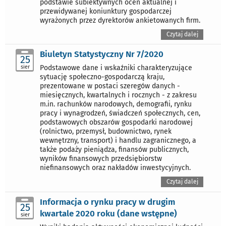
podstawie subiektywnych ocen aktualnej i
przewidywanej koniunktury gospodarczej
wyrażonych przez dyrektorów ankietowanych firm.
Czytaj dalej
Biuletyn Statystyczny Nr 7/2020
25
sier
Podstawowe dane i wskaźniki charakteryzujące
sytuację społeczno-gospodarczą kraju,
prezentowane w postaci szeregów danych -
miesięcznych, kwartalnych i rocznych - z zakresu
m.in. rachunków narodowych, demografii, rynku
pracy i wynagrodzeń, świadczeń społecznych, cen,
podstawowych obszarów gospodarki narodowej
(rolnictwo, przemysł, budownictwo, rynek
wewnętrzny, transport) i handlu zagranicznego, a
także podaży pieniądza, finansów publicznych,
wyników finansowych przedsiębiorstw
niefinansowych oraz nakładów inwestycyjnych.
Czytaj dalej
Informacja o rynku pracy w drugim
25
kwartale 2020 roku (dane wstępne)
sier