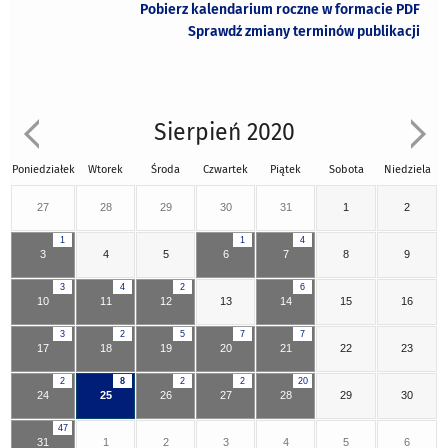
Pobierz kalendarium roczne w formacie PDF
Sprawdź zmiany terminów publikacji
Sierpień 2020
Poniedziałek
Wtorek
Środa
Czwartek
Piątek
Sobota
Niedziela
27
28
29
30
31
1
2
1
1
4
3
4
5
6
7
8
9
3
4
2
6
10
11
12
13
14
15
16
3
2
5
7
7
17
18
19
20
21
22
23
2
8
2
2
20
24
25
26
27
28
29
30
47
31
1
2
3
4
5
6