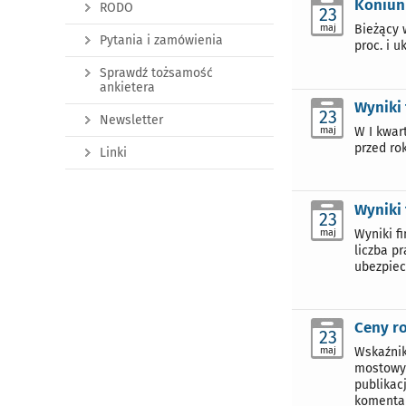
Koniun
RODO
23
maj
Bieżący 
Pytania i zamówienia
proc. i u
Sprawdź tożsamość
ankietera
Wyniki 
23
Newsletter
maj
W I kwar
przed ro
Linki
Wyniki 
23
maj
Wyniki f
liczba p
ubezpiec
Ceny r
23
maj
Wskaźnik
mostowyc
publikac
komentar