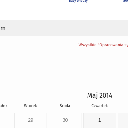
h
Bazy Wiedzy
Geo
um
Wszystkie "Opracowania sy
Maj 2014
ałek
Wtorek
Środa
Czwartek
29
30
1