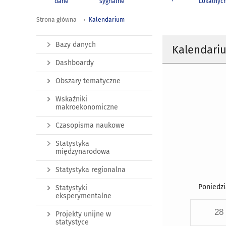
dane
sygnalne
Lokalnyc
Strona główna
Kalendarium
Bazy danych
Kalendari
Dashboardy
Obszary tematyczne
Wskaźniki
makroekonomiczne
Czasopisma naukowe
Statystyka
międzynarodowa
Statystyka regionalna
Poniedzi
Statystyki
eksperymentalne
28
Projekty unijne w
statystyce