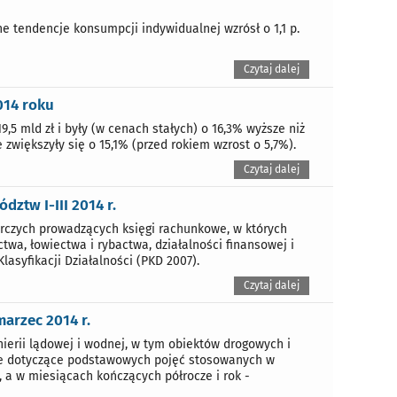
 tendencje konsumpcji indywidualnej wzrósł o 1,1 p.
Czytaj dalej
014 roku
,5 mld zł i były (w cenach stałych) o 16,3% wyższe niż
zwiększyły się o 15,1% (przed rokiem wzrost o 5,7%).
Czytaj dalej
ztw I-III 2014 r.
rczych prowadzących księgi rachunkowe, w których
twa, łowiectwa i rybactwa, działalności finansowej i
asyfikacji Działalności (PKD 2007).
Czytaj dalej
arzec 2014 r.
ierii lądowej i wodnej, w tym obiektów drogowych i
je dotyczące podstawowych pojęć stosowanych w
, a w miesiącach kończących półrocze i rok -