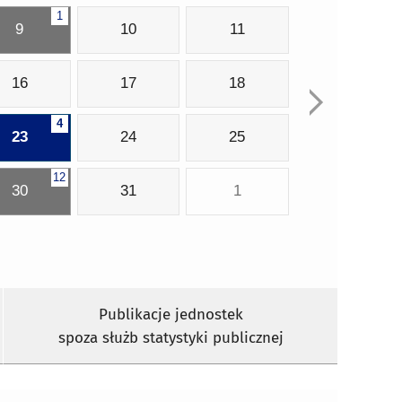
1
9
10
11
16
17
18
4
23
24
25
12
30
31
1
Publikacje jednostek
spoza służb statystyki publicznej