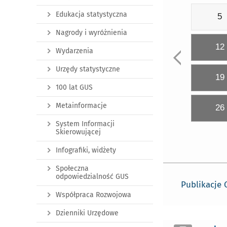
Edukacja statystyczna
5
Nagrody i wyróżnienia
12
Wydarzenia
Urzędy statystyczne
19
100 lat GUS
Metainformacje
26
System Informacji
Skierowującej
Infografiki, widżety
Społeczna
odpowiedzialność GUS
Publikacje
Współpraca Rozwojowa
Dzienniki Urzędowe