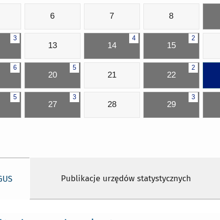
6
7
8
3
4
2
13
14
15
6
5
2
20
21
22
5
3
3
27
28
29
Publikacje urzędów statystycznych
 GUS