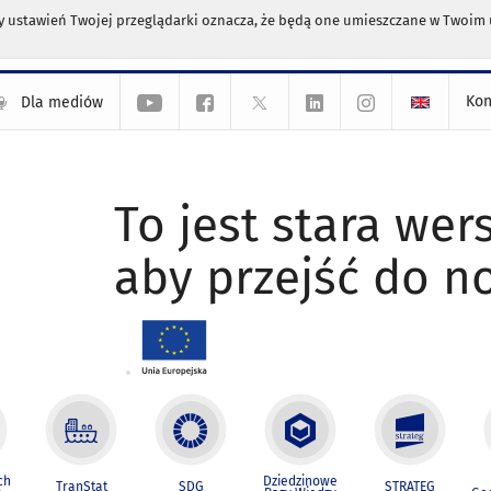
any ustawień Twojej przeglądarki oznacza, że będą one umieszczane w Twoi
Kon
Dla mediów
To jest stara wers
aby przejść do n
ch
Dziedzinowe
TranStat
SDG
STRATEG