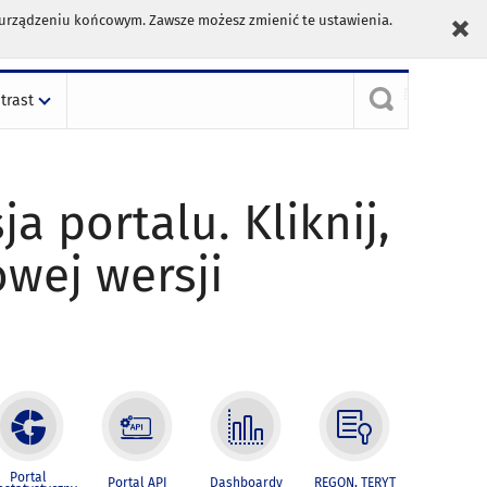
m urządzeniu końcowym. Zawsze możesz zmienić te ustawienia.
trast
ja portalu. Kliknij,
owej wersji
Portal
Portal API
Dashboardy
REGON, TERYT