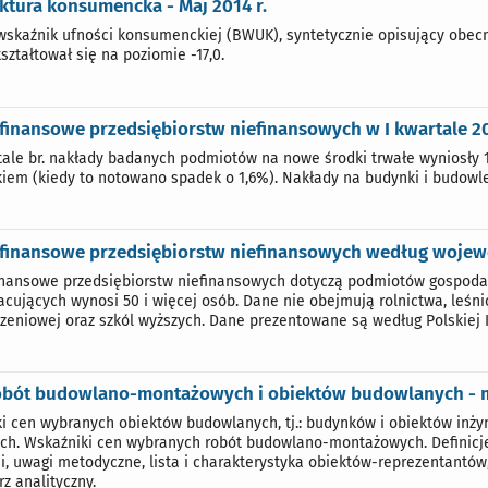
ktura konsumencka - Maj 2014 r.
wskaźnik ufności konsumenckiej (BWUK), syntetycznie opisujący obecne
kształtował się na poziomie -17,0.
finansowe przedsiębiorstw niefinansowych w I kwartale 2
tale br. nakłady badanych podmiotów na nowe środki trwałe wyniosły 19
kiem (kiedy to notowano spadek o 1,6%). Nakłady na budynki i budowle 
finansowe przedsiębiorstw niefinansowych według wojewód
inansowe przedsiębiorstw niefinansowych dotyczą podmiotów gospoda
racujących wynosi 50 i więcej osób. Dane nie obejmują rolnictwa, leśnic
zeniowej oraz szkól wyższych. Dane prezentowane są według Polskiej Kl
obót budowlano-montażowych i obiektów budowlanych - m
i cen wybranych obiektów budowlanych, tj.: budynków i obiektów inżyn
h. Wskaźniki cen wybranych robót budowlano-montażowych. Definic
ji, uwagi metodyczne, lista i charakterystyka obiektów-reprezentantów
z analityczny.