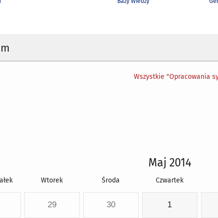
h
Bazy Wiedzy
Geo
um
Wszystkie "Opracowania sy
Maj 2014
ałek
Wtorek
Środa
Czwartek
29
30
1