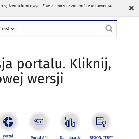
m urządzeniu końcowym. Zawsze możesz zmienić te ustawienia.
trast
ja portalu. Kliknij,
owej wersji
Portal
Portal API
Dashboardy
REGON, TERYT