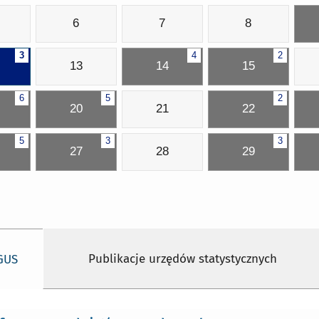
6
7
8
3
4
2
13
14
15
6
5
2
20
21
22
5
3
3
27
28
29
Publikacje urzędów statystycznych
 GUS