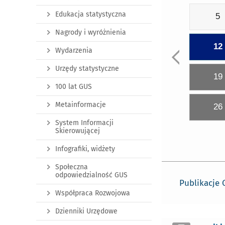
Edukacja statystyczna
5
Nagrody i wyróżnienia
12
Wydarzenia
Urzędy statystyczne
19
100 lat GUS
Metainformacje
26
System Informacji
Skierowującej
Infografiki, widżety
Społeczna
odpowiedzialność GUS
Publikacje
Współpraca Rozwojowa
Dzienniki Urzędowe