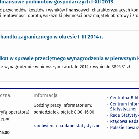
 finansowe podmiotów gospodarczych I-XII 2013
 przychodów, kosztów i wyników finansowych charakteryzujących kond
i rentowności obrotu, wskaźniki płynności oraz majątek obrotowy i źr
handlu zagranicznego w okresie I-III 2014 r.
kat w sprawie przeciętnego wynagrodzenia w pierwszym kw
ne wynagrodzenie w pierwszym kwartale 2014 r. wyniosło 3895,31 zł.
yczna:
Informacja
Centralna Bibl
Centrum Infor
Godziny pracy Informatorium:
Statystycznej
ryfą operatora)
poniedziałek-piątek 8.00
–
16.00
Rada Statystyk
tępni
Rządowa Rada
zamówienia na dane statystyczne
Polskie Towar
15.00