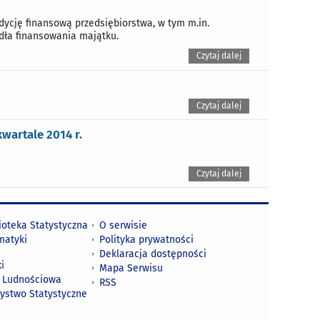
ycję finansową przedsiębiorstwa, w tym m.in.
ódła finansowania majątku.
Czytaj dalej
Czytaj dalej
artale 2014 r.
Czytaj dalej
ioteka Statystyczna
O serwisie
matyki
Polityka prywatności
Deklaracja dostępności
i
Mapa Serwisu
 Ludnościowa
RSS
zystwo Statystyczne