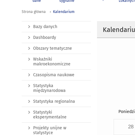
dane
sygnalne
Lokalnyc
Strona główna
Kalendarium
Bazy danych
Kalendari
Dashboardy
Obszary tematyczne
Wskaźniki
makroekonomiczne
Czasopisma naukowe
Statystyka
międzynarodowa
Statystyka regionalna
Poniedzi
Statystyki
eksperymentalne
28
Projekty unijne w
statystyce