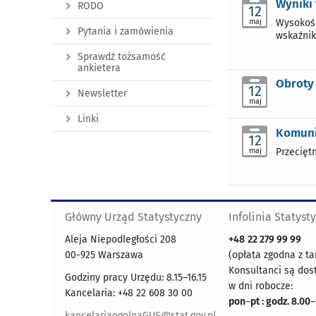
Wyniki
RODO
12
maj
Wysokość
Pytania i zamówienia
wskaźnik
Sprawdź tożsamość
ankietera
Obroty 
12
Newsletter
maj
Linki
Komuni
12
maj
Przecięt
Główny Urząd Statystyczny
Infolinia Statyst
Aleja Niepodległości 208
+48
22 279 99 99
00-925 Warszawa
(opłata zgodna z ta
Konsultanci są dos
Godziny pracy Urzędu: 8.15–16.15
w dni robocze:
Kancelaria: +48 22 608 30 00
pon
–
pt : godz. 8.00
–
kancelariaogolnaGUS@stat.gov.pl