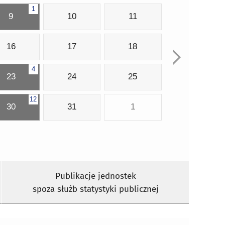
1
9
10
11
16
17
18
4
23
24
25
12
30
31
1
Publikacje jednostek
spoza służb statystyki publicznej