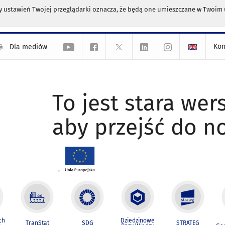
any ustawień Twojej przeglądarki oznacza, że będą one umieszczane w Twoi
Kon
Dla mediów
To jest stara wers
aby przejść do n
ch
Dziedzinowe
TranStat
SDG
STRATEG