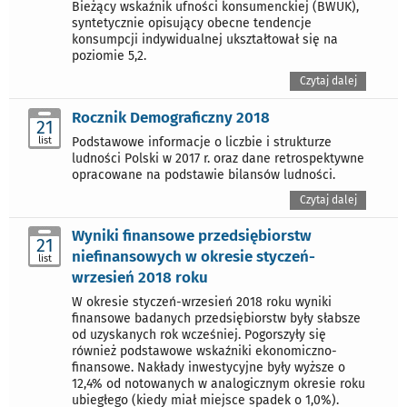
Bieżący wskaźnik ufności konsumenckiej (BWUK),
syntetycznie opisujący obecne tendencje
konsumpcji indywidualnej ukształtował się na
poziomie 5,2.
Czytaj dalej
Rocznik Demograficzny 2018
21
list
Podstawowe informacje o liczbie i strukturze
ludności Polski w 2017 r. oraz dane retrospektywne
opracowane na podstawie bilansów ludności.
Czytaj dalej
Wyniki finansowe przedsiębiorstw
21
niefinansowych w okresie styczeń-
list
wrzesień 2018 roku
W okresie styczeń-wrzesień 2018 roku wyniki
finansowe badanych przedsiębiorstw były słabsze
od uzyskanych rok wcześniej. Pogorszyły się
również podstawowe wskaźniki ekonomiczno-
finansowe. Nakłady inwestycyjne były wyższe o
12,4% od notowanych w analogicznym okresie roku
ubiegłego (kiedy miał miejsce spadek o 1,0%).