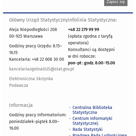
Główny Urząd Statystyczny
Infolinia Statystyczna:
Aleja Niepodległości 208
+48
22 279 99 99
00-925 Warszawa
(opłata zgodna z taryfą
operatora)
Godziny pracy Urzędu: 8.15–
Konsultanci są dostępni
16.15
w dni robocze:
Kancelaria: +48 22 608 30 00
pon
–
pt : godz. 8.00
–
15.00
kancelariaogolnaGUS@stat.gov.pl
Elektroniczna Skrzynka
Podawcza
Informacja
Centralna Biblioteka
Statystyczna
Godziny pracy Informatorium:
Centrum Informatyki
poniedziałek-piątek 8.00
–
Statystycznej
16.00
Rada Statystyki
Rządowa Rada Ludnościowa