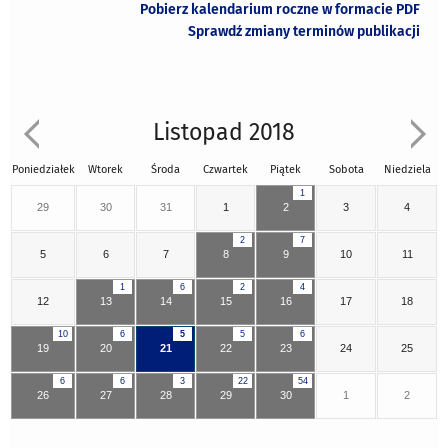
Pobierz kalendarium roczne w formacie PDF
Sprawdź zmiany terminów publikacji
Listopad 2018
Poniedziałek
Wtorek
Środa
Czwartek
Piątek
Sobota
Niedziela
1
29
30
31
1
2
3
4
2
7
5
6
7
8
9
10
11
1
6
2
4
12
13
14
15
16
17
18
10
6
5
5
6
19
20
21
22
23
24
25
6
6
3
22
54
26
27
28
29
30
1
2