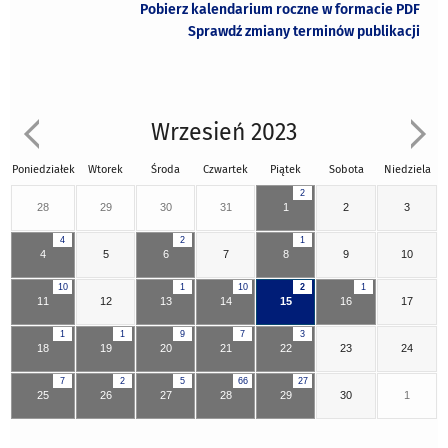
Pobierz kalendarium roczne w formacie PDF
Sprawdź zmiany terminów publikacji
Wrzesień 2023
Poniedziałek
Wtorek
Środa
Czwartek
Piątek
Sobota
Niedziela
2
28
29
30
31
1
2
3
4
2
1
4
5
6
7
8
9
10
10
1
10
2
1
11
12
13
14
15
16
17
1
1
9
7
3
18
19
20
21
22
23
24
7
2
5
66
27
25
26
27
28
29
30
1