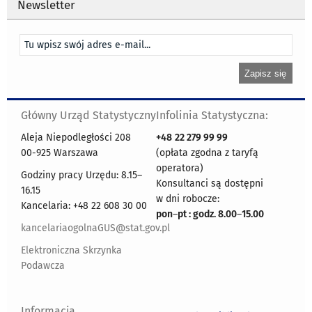
Newsletter
Główny Urząd Statystyczny
Infolinia Statystyczna:
Aleja Niepodległości 208
+48
22 279 99 99
00-925 Warszawa
(opłata zgodna z taryfą
operatora)
Godziny pracy Urzędu: 8.15–
Konsultanci są dostępni
16.15
w dni robocze:
Kancelaria: +48 22 608 30 00
pon
–
pt : godz. 8.00
–
15.00
kancelariaogolnaGUS@stat.gov.pl
Elektroniczna Skrzynka
Podawcza
Informacja