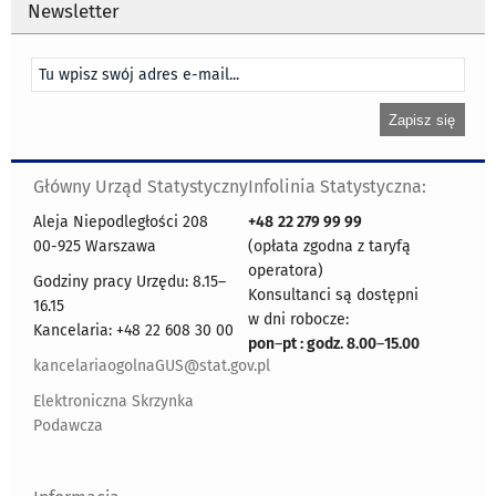
Newsletter
Główny Urząd Statystyczny
Infolinia Statystyczna:
Aleja Niepodległości 208
+48
22 279 99 99
00-925 Warszawa
(opłata zgodna z taryfą
operatora)
Godziny pracy Urzędu: 8.15–
Konsultanci są dostępni
16.15
w dni robocze:
Kancelaria: +48 22 608 30 00
pon
–
pt : godz. 8.00
–
15.00
kancelariaogolnaGUS@stat.gov.pl
Elektroniczna Skrzynka
Podawcza