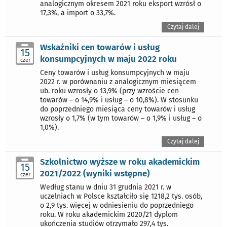
analogicznym okresem 2021 roku eksport wzrósł o
17,3%, a import o 33,7%.
Czytaj dalej
Wskaźniki cen towarów i usług
15
konsumpcyjnych w maju 2022 roku
czer
Ceny towarów i usług konsumpcyjnych w maju
2022 r. w porównaniu z analogicznym miesiącem
ub. roku wzrosły o 13,9% (przy wzroście cen
towarów – o 14,9% i usług – o 10,8%). W stosunku
do poprzedniego miesiąca ceny towarów i usług
wzrosły o 1,7% (w tym towarów – o 1,9% i usług – o
1,0%).
Czytaj dalej
Szkolnictwo wyższe w roku akademickim
15
2021/2022 (wyniki wstępne)
czer
Według stanu w dniu 31 grudnia 2021 r. w
uczelniach w Polsce kształciło się 1218,2 tys. osób,
o 2,9 tys. więcej w odniesieniu do poprzedniego
roku. W roku akademickim 2020/21 dyplom
ukończenia studiów otrzymało 297,4 tys.