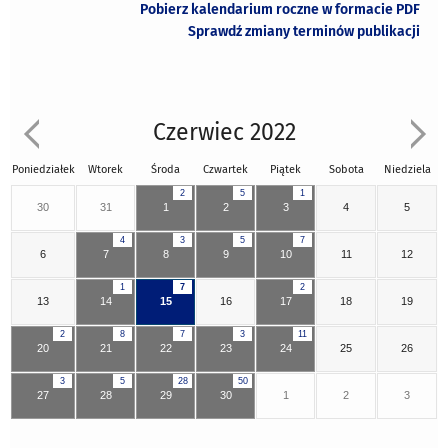
Pobierz kalendarium roczne w formacie PDF
Sprawdź zmiany terminów publikacji
Czerwiec 2022
Poniedziałek
Wtorek
Środa
Czwartek
Piątek
Sobota
Niedziela
2
5
1
30
31
1
2
3
4
5
4
3
5
7
6
7
8
9
10
11
12
1
7
2
13
14
15
16
17
18
19
2
8
7
3
11
20
21
22
23
24
25
26
3
5
28
50
27
28
29
30
1
2
3