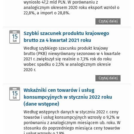
wyniosło 47,2 mld PLN. W porównaniu z
analogicznym okresem 2020 roku eksport wzrósł o
22,8%, a import o 28,8%.
Czytaj dalej
Szybki szacunek produktu krajowego
15
brutto za 4 kwartał 2021 roku
lut
Według szybkiego szacunku produkt krajowy
brutto (PKB) niewyrównany sezonowo w 4 kwartale
2021 r. zwiększył się realnie o 7,3% rok do roku
wobec spadku o 2,5% w analogicznym okresie
2020 r.
Czytaj dalej
Wskaźniki cen towarów i usług
15
konsumpcyjnych w styczniu 2022 roku
lut
(dane wstępne)
Według wstępnych danych w styczniu 2022 r. ceny
towarów i usług konsumpcyjnych wzrosły o 9,2% w
porównaniu z analogicznym miesiącem ub. roku. W
stosunku do poprzedniego miesiąca ceny towarów
i usług wzrosły o 1,9%.