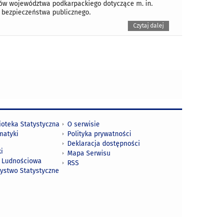
ów województwa podkarpackiego dotyczące m. in.
, bezpieczeństwa publicznego.
Czytaj dalej
ioteka Statystyczna
O serwisie
matyki
Polityka prywatności
Deklaracja dostępności
i
Mapa Serwisu
 Ludnościowa
RSS
zystwo Statystyczne