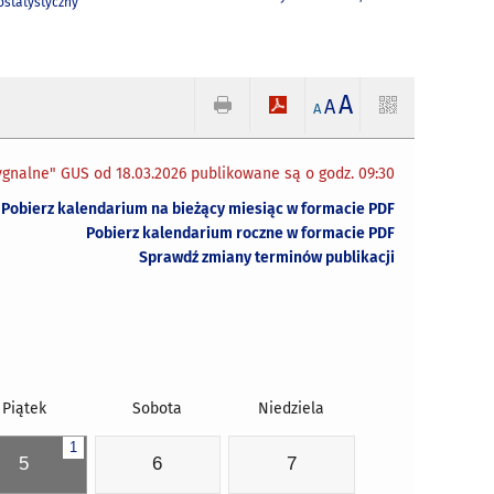
statystyczny
A
A
A
gnalne" GUS od 18.03.2026 publikowane są o godz. 09:30
Pobierz kalendarium na bieżący miesiąc w formacie PDF
Pobierz kalendarium roczne w formacie PDF
Sprawdź zmiany terminów publikacji
Piątek
Sobota
Niedziela
1
5
6
7