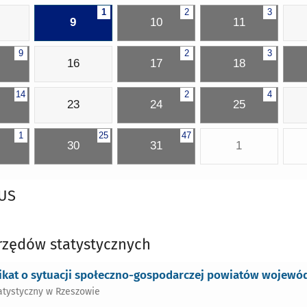
1
2
3
9
10
11
9
2
3
16
17
18
14
2
4
23
24
25
1
25
47
30
31
1
GUS
rzędów statystycznych
kat o sytuacji społeczno-gospodarczej powiatów wojewódz
atystyczny w Rzeszowie