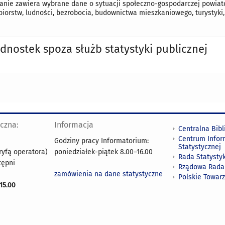
nie zawiera wybrane dane o sytuacji społeczno-gospodarczej powiat
biorstw, ludności, bezrobocia, budownictwa mieszkaniowego, turystyki
ednostek
spoza służb statystyki publicznej
yczna:
Informacja
Centralna Bibl
Centrum Infor
Godziny pracy Informatorium:
Statystycznej
ryfą operatora)
poniedziałek-piątek 8.00
–
16.00
Rada Statystyk
tępni
Rządowa Rada
zamówienia na dane statystyczne
Polskie Towar
15.00