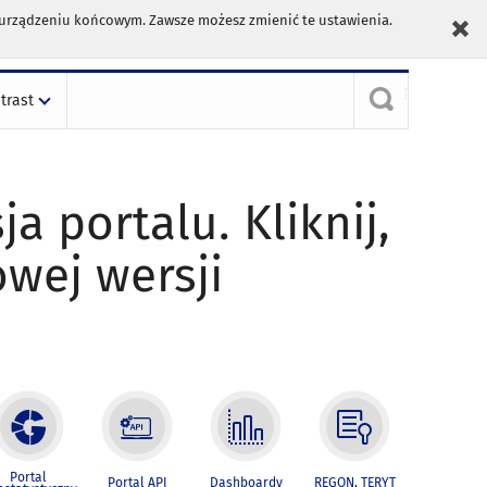
m urządzeniu końcowym. Zawsze możesz zmienić te ustawienia.
trast
ja portalu. Kliknij,
owej wersji
Portal
Portal API
Dashboardy
REGON, TERYT