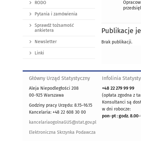
Opracowa
RODO
przedsię
Pytania i zamówienia
Sprawdź tożsamość
Publikacje j
ankietera
Newsletter
Brak publikacji.
Linki
Główny Urząd Statystyczny
Infolinia Statyst
Aleja Niepodległości 208
+48
22 279 99 99
00-925 Warszawa
(opłata zgodna z ta
Konsultanci są dos
Godziny pracy Urzędu: 8.15–16.15
w dni robocze:
Kancelaria: +48 22 608 30 00
pon
–
pt : godz. 8.00
–
kancelariaogolnaGUS@stat.gov.pl
Elektroniczna Skrzynka Podawcza