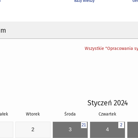
h
Bazy Wiedzy
Geo
um
Wszystkie "Opracowania sy
Styczeń 2024
ałek
Wtorek
Środa
Czwartek
21
2
2
3
4