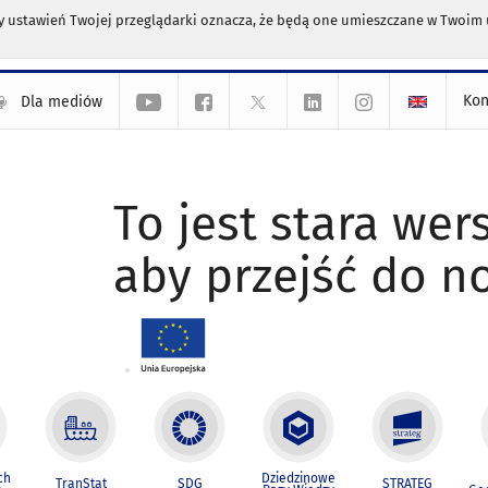
any ustawień Twojej przeglądarki oznacza, że będą one umieszczane w Twoi
Kon
Dla mediów
To jest stara wers
aby przejść do n
ch
Dziedzinowe
TranStat
SDG
STRATEG