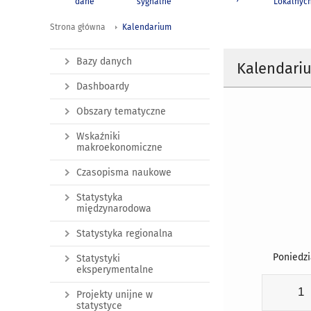
dane
sygnalne
Lokalnyc
Strona główna
Kalendarium
Bazy danych
Kalendari
Dashboardy
Obszary tematyczne
Wskaźniki
makroekonomiczne
Czasopisma naukowe
Statystyka
międzynarodowa
Statystyka regionalna
Poniedzi
Statystyki
eksperymentalne
1
Projekty unijne w
statystyce