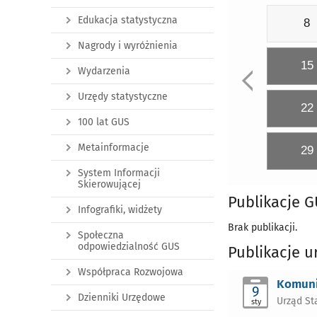
Edukacja statystyczna
8
Nagrody i wyróżnienia
15
Wydarzenia
Urzędy statystyczne
22
100 lat GUS
Metainformacje
29
System Informacji
Skierowującej
Publikacje 
Infografiki, widżety
Brak publikacji.
Społeczna
odpowiedzialność GUS
Publikacje u
Współpraca Rozwojowa
Komuni
9
Dzienniki Urzędowe
Urząd St
sty