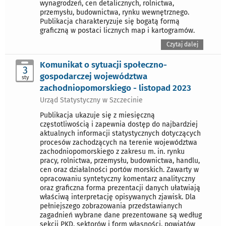
wynagrodzeń, cen detalicznych, rolnictwa,
przemysłu, budownictwa, rynku wewnętrznego.
Publikacja charakteryzuje się bogatą formą
graficzną w postaci licznych map i kartogramów.
Czytaj dalej
Komunikat o sytuacji społeczno-
3
gospodarczej województwa
sty
zachodniopomorskiego - listopad 2023
Urząd Statystyczny w Szczecinie
Publikacja ukazuje się z miesięczną
częstotliwością i zapewnia dostęp do najbardziej
aktualnych informacji statystycznych dotyczących
procesów zachodzących na terenie województwa
zachodniopomorskiego z zakresu m. in. rynku
pracy, rolnictwa, przemysłu, budownictwa, handlu,
cen oraz działalności portów morskich. Zawarty w
opracowaniu syntetyczny komentarz analityczny
oraz graficzna forma prezentacji danych ułatwiają
właściwą interpretację opisywanych zjawisk. Dla
pełniejszego zobrazowania przedstawianych
zagadnień wybrane dane prezentowane są według
sekcji PKD, sektorów i form własności, powiatów