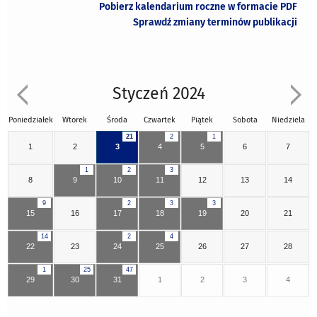
Pobierz kalendarium roczne w formacie PDF
Sprawdź zmiany terminów publikacji
Styczeń 2024
Poniedziałek
Wtorek
Środa
Czwartek
Piątek
Sobota
Niedziela
21
2
1
1
2
3
4
5
6
7
1
2
3
8
9
10
11
12
13
14
9
2
3
3
15
16
17
18
19
20
21
14
2
4
22
23
24
25
26
27
28
1
25
47
29
30
31
1
2
3
4