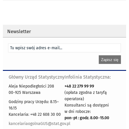
Newsletter
Główny Urząd Statystyczny
Infolinia Statystyczna:
Aleja Niepodległości 208
+48
22 279 99 99
00-925 Warszawa
(opłata zgodna z taryfą
operatora)
Godziny pracy Urzędu: 8.15–
Konsultanci są dostępni
16.15
w dni robocze:
Kancelaria: +48 22 608 30 00
pon
–
pt : godz. 8.00
–
15.00
kancelariaogolnaGUS@stat.gov.pl