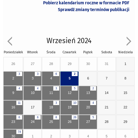
Pobierz kalendarium roczne w formacie PDF
Sprawdź zmiany terminów publikacji
Wrzesień 2024
Poniedziałek
Wtorek
Środa
Czwartek
Piątek
Sobota
Niedziela
26
27
28
29
30
31
1
3
3
6
2
2
3
4
5
6
7
8
4
4
3
5
2
9
10
11
12
13
14
15
11
3
10
4
16
17
18
19
20
21
22
6
6
8
26
5
23
24
25
26
27
28
29
74
30
1
2
3
4
5
6