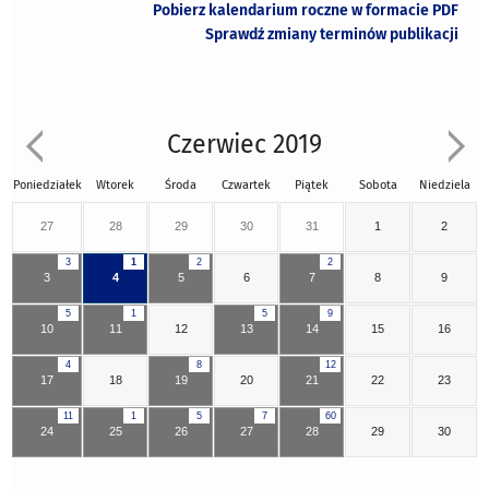
Pobierz kalendarium roczne w formacie PDF
Sprawdź zmiany terminów publikacji
Czerwiec 2019
Poniedziałek
Wtorek
Środa
Czwartek
Piątek
Sobota
Niedziela
27
28
29
30
31
1
2
3
1
2
2
3
4
5
6
7
8
9
5
1
5
9
10
11
12
13
14
15
16
4
8
12
17
18
19
20
21
22
23
11
1
5
7
60
24
25
26
27
28
29
30