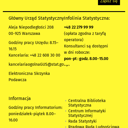
Główny Urząd Statystyczny
Infolinia Statystyczna:
Aleja Niepodległości 208
+48
22 279 99 99
00-925 Warszawa
(opłata zgodna z taryfą
operatora)
Godziny pracy Urzędu: 8.15–
Konsultanci są dostępni
16.15
w dni robocze:
Kancelaria: +48 22 608 30 00
pon
–
pt : godz. 8.00
–
15.00
kancelariaogolnaGUS@stat.gov.pl
Elektroniczna Skrzynka
Podawcza
Informacja
Centralna Biblioteka
Statystyczna
Godziny pracy Informatorium:
Centrum Informatyki
poniedziałek-piątek 8.00
–
Statystycznej
16.00
Rada Statystyki
Rządowa Rada Ludnościowa