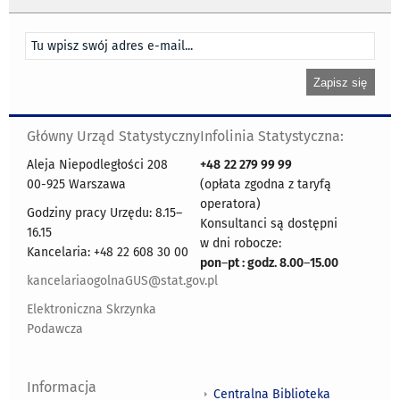
Główny Urząd Statystyczny
Infolinia Statystyczna:
Aleja Niepodległości 208
+48
22 279 99 99
00-925 Warszawa
(opłata zgodna z taryfą
operatora)
Godziny pracy Urzędu: 8.15–
Konsultanci są dostępni
16.15
w dni robocze:
Kancelaria: +48 22 608 30 00
pon
–
pt : godz. 8.00
–
15.00
kancelariaogolnaGUS@stat.gov.pl
Elektroniczna Skrzynka
Podawcza
Informacja
Centralna Biblioteka