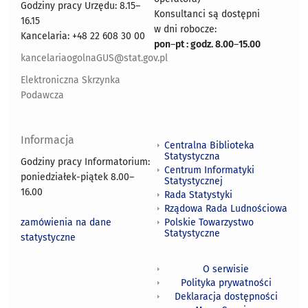
Godziny pracy Urzędu: 8.15–
Konsultanci są dostępni
16.15
w dni robocze:
Kancelaria: +48 22 608 30 00
pon
–
pt : godz. 8.00
–
15.00
kancelariaogolnaGUS@stat.gov.pl
Elektroniczna Skrzynka
Podawcza
Informacja
Centralna Biblioteka
Statystyczna
Godziny pracy Informatorium:
Centrum Informatyki
poniedziałek-piątek 8.00
–
Statystycznej
16.00
Rada Statystyki
Rządowa Rada Ludnościowa
zamówienia na dane
Polskie Towarzystwo
Statystyczne
statystyczne
O serwisie
Polityka prywatności
Deklaracja dostępności