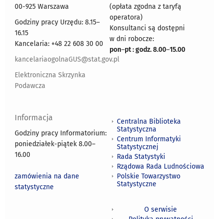
00-925 Warszawa
(opłata zgodna z taryfą
operatora)
Godziny pracy Urzędu: 8.15–
Konsultanci są dostępni
16.15
w dni robocze:
Kancelaria: +48 22 608 30 00
pon
–
pt : godz. 8.00
–
15.00
kancelariaogolnaGUS@stat.gov.pl
Elektroniczna Skrzynka
Podawcza
Informacja
Centralna Biblioteka
Statystyczna
Godziny pracy Informatorium:
Centrum Informatyki
poniedziałek-piątek 8.00
–
Statystycznej
16.00
Rada Statystyki
Rządowa Rada Ludnościowa
zamówienia na dane
Polskie Towarzystwo
Statystyczne
statystyczne
O serwisie