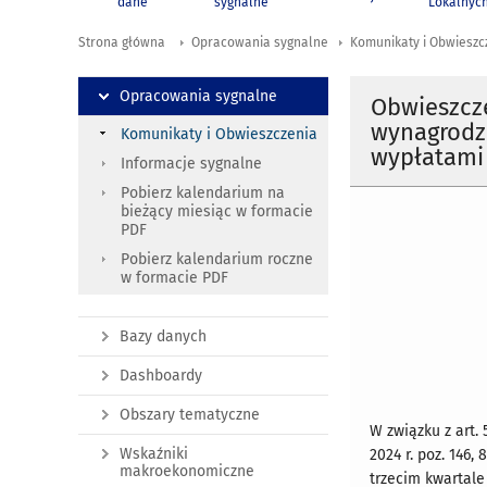
dane
sygnalne
Lokalnyc
Strona główna
Opracowania sygnalne
Komunikaty i Obwieszc
Opracowania sygnalne
Obwieszcz
wynagrodze
Komunikaty i Obwieszczenia
wypłatami 
Informacje sygnalne
Pobierz kalendarium na
bieżący miesiąc w formacie
PDF
Pobierz kalendarium roczne
w formacie PDF
Bazy danych
Dashboardy
Obszary tematyczne
W związku z art.
Wskaźniki
2024 r. poz. 146,
makroekonomiczne
trzecim kwartale 