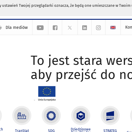
any ustawień Twojej przeglądarki oznacza, że będą one umieszczane w Twoi
Kon
Dla mediów
To jest stara wers
aby przejść do n
ch
Dziedzinowe
TranStat
SDG
STRATEG