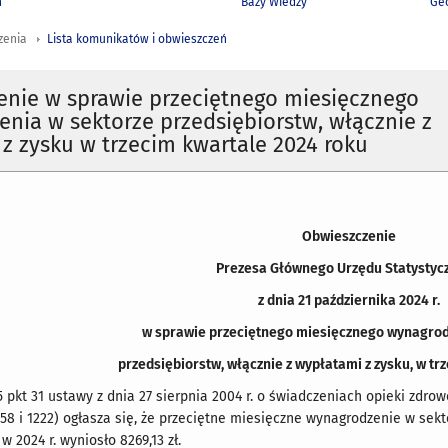
h
Bazy Wiedzy
Geo
zenia
Lista komunikatów i obwieszczeń
enie w sprawie przeciętnego miesięcznego
nia w sektorze przedsiębiorstw, włącznie z
z zysku w trzecim kwartale 2024 roku
Obwieszczenie
Prezesa Głównego Urzędu Statystyc
z dnia 21 października 2024 r.
w sprawie przeciętnego miesięcznego wynagrod
przedsiębiorstw, włącznie z wypłatami z zysku, w trz
 5 pkt 31 ustawy z dnia 27 sierpnia 2004 r. o świadczeniach opieki zdro
 858 i 1222) ogłasza się, że przeciętne miesięczne wynagrodzenie w sek
w 2024 r. wyniosło 8269,13 zł.