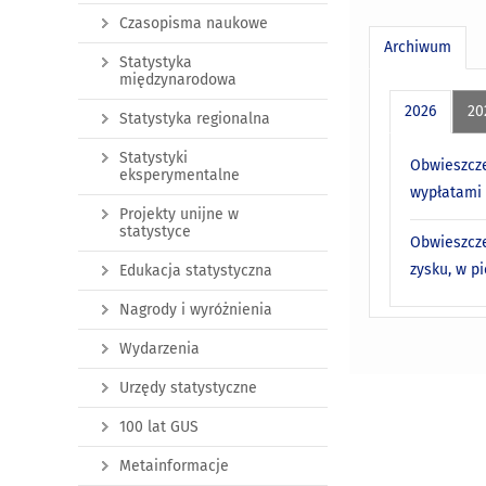
Czasopisma naukowe
Archiwum
Statystyka
międzynarodowa
2026
20
Statystyka regionalna
Statystyki
Obwieszcze
eksperymentalne
wypłatami 
Projekty unijne w
statystyce
Obwieszcze
zysku, w p
Edukacja statystyczna
Nagrody i wyróżnienia
Wydarzenia
Urzędy statystyczne
100 lat GUS
Metainformacje