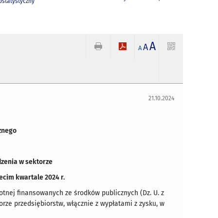
statystyczny
A
A
A
21.10.2024
znego
zenia w sektorze
ecim kwartale 2024 r.
wotnej finansowanych ze środków publicznych (Dz. U. z
torze przedsiębiorstw, włącznie z wypłatami z zysku, w