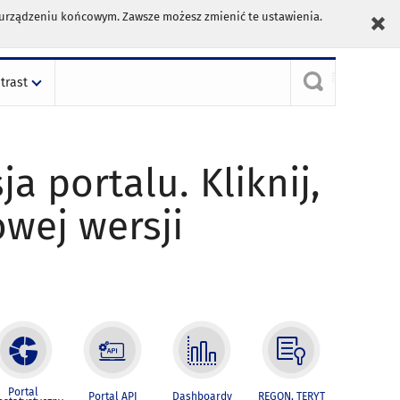
m urządzeniu końcowym. Zawsze możesz zmienić te ustawienia.
trast
ja portalu. Kliknij,
owej wersji
Portal
Portal API
Dashboardy
REGON, TERYT