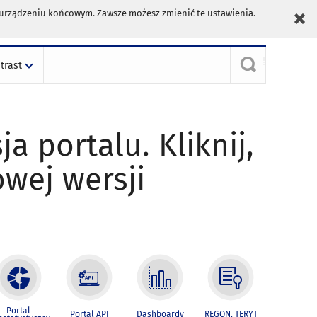
m urządzeniu końcowym. Zawsze możesz zmienić te ustawienia.
trast
ja portalu. Kliknij,
owej wersji
Portal
Portal API
Dashboardy
REGON, TERYT