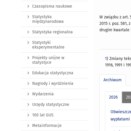
Czasopisma naukowe
Statystyka
W związku z art.
międzynarodowa
2015 r. poz. 581, 
drugim kwartale 2
Statystyka regionalna
Statystyki
eksperymentalne
Projekty unijne w
1)
Zmiany tekst
statystyce
1916, 1991 i 19
Edukacja statystyczna
Archiwum
Nagrody i wyróżnienia
Wydarzenia
2026
20
Urzędy statystyczne
Obwieszcze
100 lat GUS
wypłatami 
Metainformacje