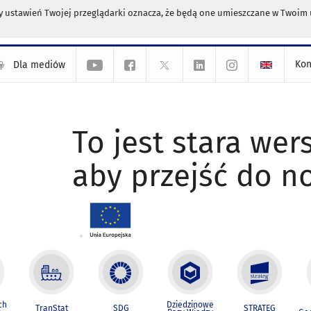
any ustawień Twojej przeglądarki oznacza, że będą one umieszczane w Twoi
Kon
Dla mediów
To jest stara wers
aby przejść do n
ch
Dziedzinowe
TranStat
SDG
STRATEG