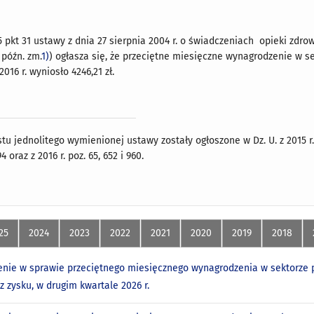
 5 pkt 31 ustawy z dnia 27 sierpnia 2004 r. o świadczeniach opieki zdr
z późn. zm.
1)
) ogłasza się, że przeciętne miesięczne wynagrodzenie w se
016 r. wyniosło 4246,21 zł.
u jednolitego wymienionej ustawy zostały ogłoszone w Dz. U. z 2015 r. po
94 oraz z 2016 r. poz. 65, 652 i 960.
25
2024
2023
2022
2021
2020
2019
2018
nie w sprawie przeciętnego miesięcznego wynagrodzenia w sektorze p
z zysku, w drugim kwartale 2026 r.