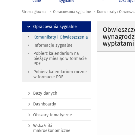
dane
sygnalne
Lokalnyc
Strona główna
Opracowania sygnalne
Komunikaty i Obwieszc
Opracowania sygnalne
Obwieszcz
wynagrodze
Komunikaty i Obwieszczenia
wypłatami 
Informacje sygnalne
Pobierz kalendarium na
bieżący miesiąc w formacie
PDF
Pobierz kalendarium roczne
w formacie PDF
Bazy danych
Dashboardy
Obszary tematyczne
Wskaźniki
makroekonomiczne