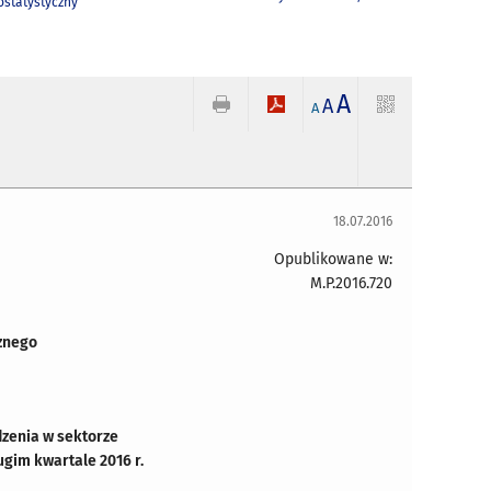
statystyczny
A
A
A
18.07.2016
Opublikowane w:
M.P.2016.720
znego
zenia w sektorze
ugim kwartale 2016 r.