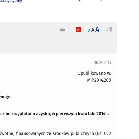
statystyczny
A
A
A
16.04.2014
Opublikowano w:
M.P.2014.288
znego
znie z wypłatami z zysku, w pierwszym kwartale 2014 r.
rowotnej finansowanych ze środków publicznych (Dz. U. z