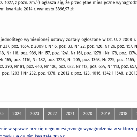
1)
z. 1027, z późn. zm.
) ogłasza się, że przeciętne miesięczne wynagrodz
m kwartale 2014 r. wyniosło 3896,97 zł.
ednolitego wymienionej ustawy zostały ogłoszone w Dz. U. z 2008 r. Nr 
r 237, poz. 1654, z 2009 r. Nr 6, poz. 33, Nr 22, poz. 120, Nr 26, poz. 157, 
918, Nr 118, poz. 989, Nr 157, poz. 1241, Nr 161, poz. 1278 i Nr 178, poz. 1374
Nr 165, poz. 1116, Nr 182, poz. 1228, Nr 205, poz. 1363, Nr 225, poz. 1465, 
oz. 390, Nr 81, poz. 440, Nr 106, poz. 622, Nr 112, poz. 654, Nr 113, poz. 657
 poz. 1203 i Nr 232, poz. 1378, z 2012 r. poz. 123, 1016, 1342 i 1548, z 2013
25
2024
2023
2022
2021
2020
2019
2018
nie w sprawie przeciętnego miesięcznego wynagrodzenia w sektorze p
z zysku, w drugim kwartale 2026 r.