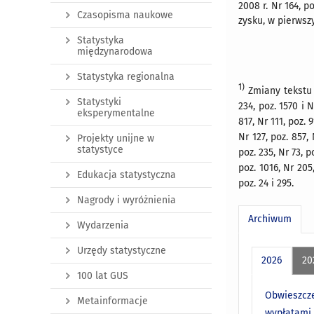
2008 r. Nr 164, po
Czasopisma naukowe
zysku, w pierwszy
Statystyka
międzynarodowa
Statystyka regionalna
1)
Zmiany tekstu j
Statystyki
234, poz. 1570 i N
eksperymentalne
817, Nr 111, poz. 
Nr 127, poz. 857, 
Projekty unijne w
statystyce
poz. 235, Nr 73, p
poz. 1016, Nr 205,
Edukacja statystyczna
poz. 24 i 295.
Nagrody i wyróżnienia
Archiwum
Wydarzenia
Urzędy statystyczne
2026
20
100 lat GUS
Obwieszcze
Metainformacje
wypłatami 