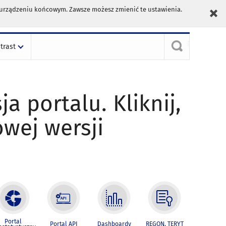
m urządzeniu końcowym. Zawsze możesz zmienić te ustawienia.
trast
ja portalu. Kliknij,
owej wersji
Portal
Portal API
Dashboardy
REGON, TERYT