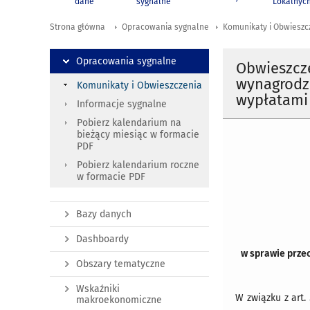
dane
sygnalne
Lokalnyc
Strona główna
Opracowania sygnalne
Komunikaty i Obwieszc
Opracowania sygnalne
Obwieszcz
wynagrodze
Komunikaty i Obwieszczenia
wypłatami 
Informacje sygnalne
Pobierz kalendarium na
bieżący miesiąc w formacie
PDF
Pobierz kalendarium roczne
w formacie PDF
Bazy danych
Dashboardy
w sprawie przec
Obszary tematyczne
Wskaźniki
W związku z art.
makroekonomiczne