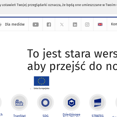
any ustawień Twojej przeglądarki oznacza, że będą one umieszczane w Twoi
Kon
Dla mediów
To jest stara wers
aby przejść do n
ch
Dziedzinowe
TranStat
SDG
STRATEG