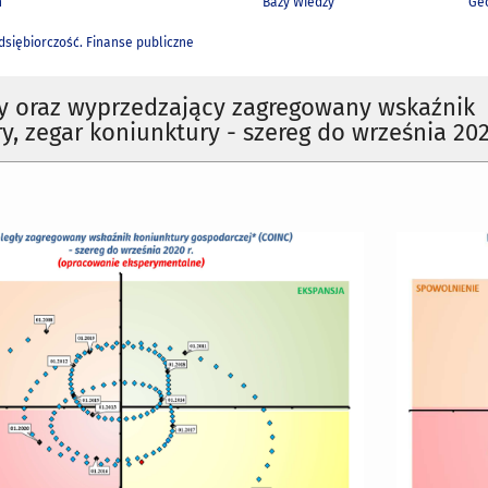
h
Bazy Wiedzy
Geo
siębiorczość. Finanse publiczne
y oraz wyprzedzający zagregowany wskaźnik
y, zegar koniunktury - szereg do września 202