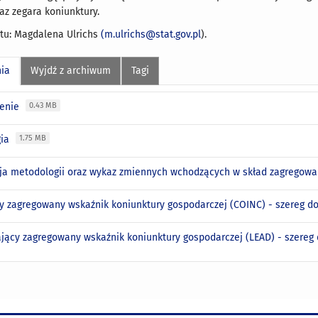
az zegara koniunktury.
tu: Magdalena Ulrichs
(m.ulrichs@stat.gov.pl
).
nia
Wyjdź z archiwum
Tagi
enie
0.43 MB
gia
1.75 MB
cja metodologii oraz wykaz zmiennych wchodzących w skład zagregow
y zagregowany wskaźnik koniunktury gospodarczej (COINC) - szereg do
jący zagregowany wskaźnik koniunktury gospodarczej (LEAD) - szereg 