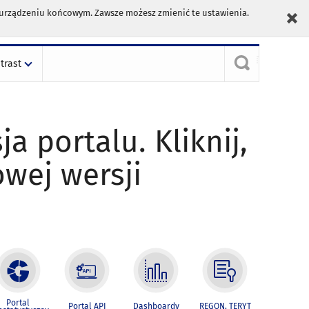
m urządzeniu końcowym. Zawsze możesz zmienić te ustawienia.
trast
ja portalu. Kliknij,
owej wersji
Portal
Portal API
Dashboardy
REGON, TERYT