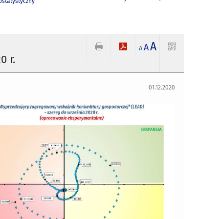
statystyczny
A
A
A
0 r.
01.12.2020