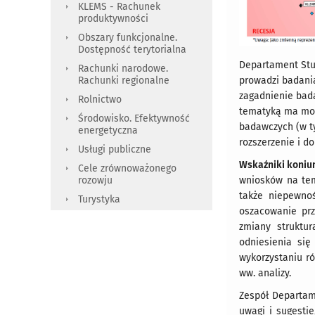
KLEMS - Rachunek
produktywności
Obszary funkcjonalne.
Dostępność terytorialna
Departament Stu
Rachunki narodowe.
prowadzi badani
Rachunki regionalne
zagadnienie bada
Rolnictwo
tematyką ma moż
Środowisko. Efektywność
badawczych (w t
energetyczna
rozszerzenie i 
Usługi publiczne
Wskaźniki koniu
Cele zrównoważonego
wniosków na tem
rozowju
także niepewno
Turystyka
oszacowanie prz
zmiany struktu
odniesienia się
wykorzystaniu r
ww. analizy.
Zespół Departam
uwagi i sugesti