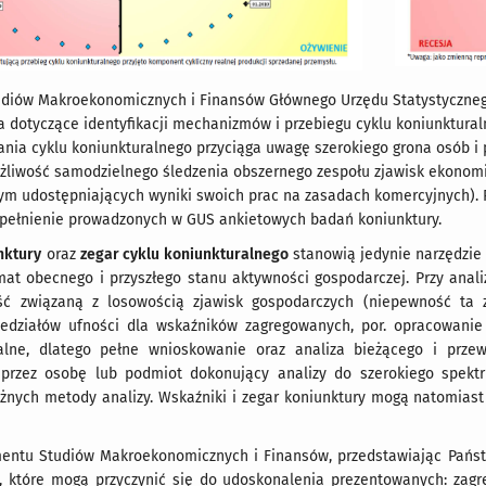
diów Makroekonomicznych i Finansów Głównego Urzędu Statystyczne
a dotyczące identyfikacji mechanizmów i przebiegu
cyklu koniunktura
nia cyklu koniunkturalnego przyciąga uwagę szerokiego grona osób i
liwość samodzielnego śledzenia obszernego zespołu zjawisk ekonomic
ym udostępniających wyniki swoich prac na zasadach komercyjnych). 
dopełnienie prowadzonych w GUS ankietowych badań koniunktury.
nktury
oraz
zegar cyklu koniunkturalnego
stanowią jedynie narzędzi
at obecnego i przyszłego stanu aktywności gospodarczej. Przy anali
ść związaną z losowością zjawisk gospodarczych (niepewność ta 
edziałów ufności dla wskaźników zagregowanych, por. opracowani
ralne, dlatego pełne wnioskowanie oraz analiza bieżącego i prz
 przez osobę lub podmiot dokonujący analizy do szerokiego spekt
óżnych metody analizy. Wskaźniki i zegar koniunktury mogą natomias
entu Studiów Makroekonomicznych i Finansów, przedstawiając Państw
e, które mogą przyczynić się do udoskonalenia prezentowanych: zag