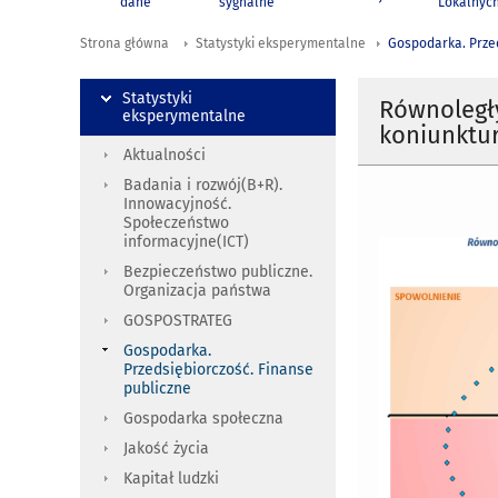
dane
sygnalne
Lokalnyc
Strona główna
Statystyki eksperymentalne
Gospodarka. Przed
Statystyki
Równoległ
eksperymentalne
koniunktur
Aktualności
Badania i rozwój(B+R).
Innowacyjność.
Społeczeństwo
informacyjne(ICT)
Bezpieczeństwo publiczne.
Organizacja państwa
GOSPOSTRATEG
Gospodarka.
Przedsiębiorczość. Finanse
publiczne
Gospodarka społeczna
Jakość życia
Kapitał ludzki