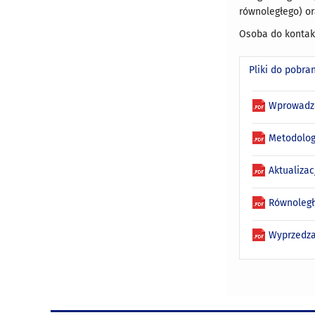
równoległego) or
Osoba do kontak
Pliki do pobra
Wprowadz
Metodolo
Aktualiza
Równoległ
Wyprzedza