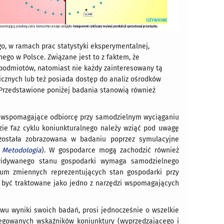
go,
w ramach prac statystyki eksperymentalnej
,
lnego w Polsce
. Związane jest to z faktem, że
 podmiotów, natomiast nie każdy zainteresowany tą
znych lub też posiada dostęp do analiz ośrodków
Przedstawione poniżej badania stanowią również
e wspomagające odbiorcę przy samodzielnym wyciąganiu
zie faz cyklu koniunkturalnego należy wziąć pod uwagę
została zobrazowana w badaniu poprzez symulacyjne
e
Metodologia
). W gospodarce mogą zachodzić również
ewidywanego stanu gospodarki wymaga samodzielnego
rum zmiennych reprezentujących stan gospodarki przy
t być traktowane jako jedno z narzędzi wspomagających
u wyniki swoich badań, prosi jednocześnie o wszelkie
regowanych wskaźników koniunktury (wyprzedzającego i