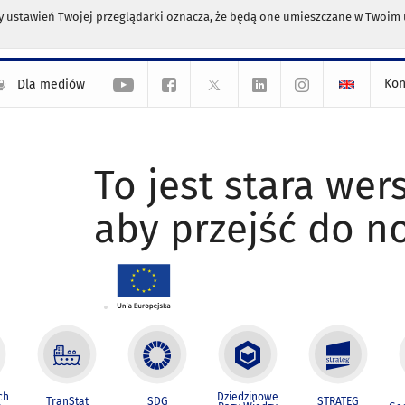
any ustawień Twojej przeglądarki oznacza, że będą one umieszczane w Twoi
Kon
Dla mediów
To jest stara wers
aby przejść do n
ch
Dziedzinowe
TranStat
SDG
STRATEG