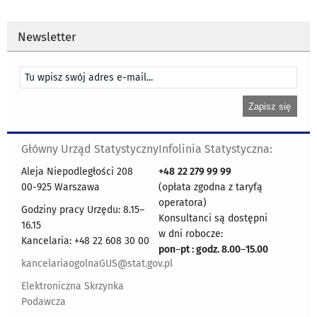
Newsletter
Główny Urząd Statystyczny
Infolinia Statystyczna:
Aleja Niepodległości 208
+48
22 279 99 99
00-925 Warszawa
(opłata zgodna z taryfą
operatora)
Godziny pracy Urzędu: 8.15–
Konsultanci są dostępni
16.15
w dni robocze:
Kancelaria: +48 22 608 30 00
pon
–
pt : godz. 8.00
–
15.00
kancelariaogolnaGUS@stat.gov.pl
Elektroniczna Skrzynka
Podawcza