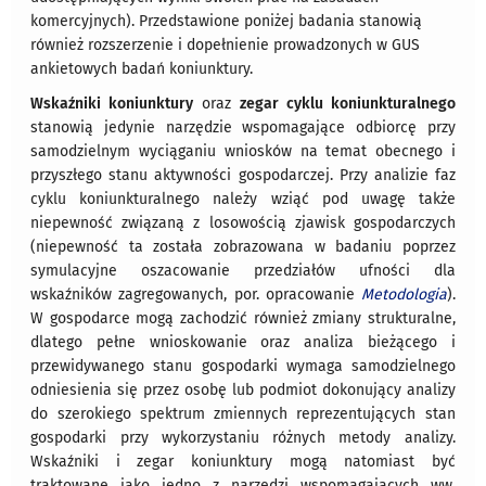
komercyjnych). Przedstawione poniżej badania stanowią
również rozszerzenie i dopełnienie prowadzonych w GUS
ankietowych badań koniunktury.
Wskaźniki koniunktury
oraz
zegar cyklu koniunkturalnego
stanowią jedynie narzędzie wspomagające odbiorcę przy
samodzielnym wyciąganiu wniosków na temat obecnego i
przyszłego stanu aktywności gospodarczej. Przy analizie faz
cyklu koniunkturalnego należy wziąć pod uwagę także
niepewność związaną z losowością zjawisk gospodarczych
(niepewność ta została zobrazowana w badaniu poprzez
symulacyjne oszacowanie przedziałów ufności dla
wskaźników zagregowanych, por. opracowanie
Metodologia
).
W gospodarce mogą zachodzić również zmiany strukturalne,
dlatego pełne wnioskowanie oraz analiza bieżącego i
przewidywanego stanu gospodarki wymaga samodzielnego
odniesienia się przez osobę lub podmiot dokonujący analizy
do szerokiego spektrum zmiennych reprezentujących stan
gospodarki przy wykorzystaniu różnych metody analizy.
Wskaźniki i zegar koniunktury mogą natomiast być
traktowane jako jedno z narzędzi wspomagających ww.