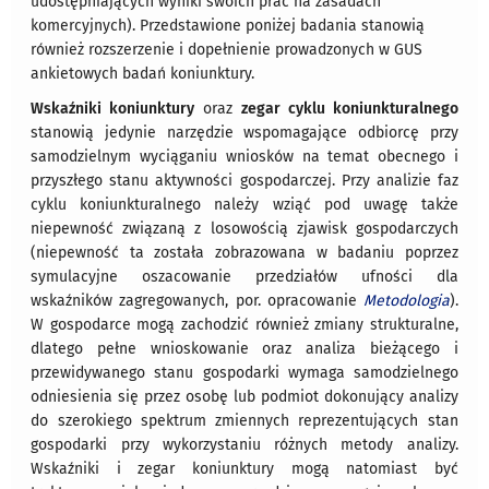
udostępniających wyniki swoich prac na zasadach
komercyjnych). Przedstawione poniżej badania stanowią
również rozszerzenie i dopełnienie prowadzonych w GUS
ankietowych badań koniunktury.
Wskaźniki koniunktury
oraz
zegar cyklu koniunkturalnego
stanowią jedynie narzędzie wspomagające odbiorcę przy
samodzielnym wyciąganiu wniosków na temat obecnego i
przyszłego stanu aktywności gospodarczej. Przy analizie faz
cyklu koniunkturalnego należy wziąć pod uwagę także
niepewność związaną z losowością zjawisk gospodarczych
(niepewność ta została zobrazowana w badaniu poprzez
symulacyjne oszacowanie przedziałów ufności dla
wskaźników zagregowanych, por. opracowanie
Metodologia
).
W gospodarce mogą zachodzić również zmiany strukturalne,
dlatego pełne wnioskowanie oraz analiza bieżącego i
przewidywanego stanu gospodarki wymaga samodzielnego
odniesienia się przez osobę lub podmiot dokonujący analizy
do szerokiego spektrum zmiennych reprezentujących stan
gospodarki przy wykorzystaniu różnych metody analizy.
Wskaźniki i zegar koniunktury mogą natomiast być