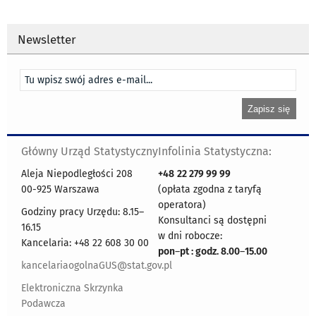
Newsletter
Główny Urząd Statystyczny
Infolinia Statystyczna:
Aleja Niepodległości 208
+48
22 279 99 99
00-925 Warszawa
(opłata zgodna z taryfą
operatora)
Godziny pracy Urzędu: 8.15–
Konsultanci są dostępni
16.15
w dni robocze:
Kancelaria: +48 22 608 30 00
pon
–
pt : godz. 8.00
–
15.00
kancelariaogolnaGUS@stat.gov.pl
Elektroniczna Skrzynka
Podawcza